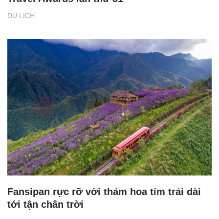
DU LỊCH
Fansipan rực rỡ với thảm hoa tím trải dài
tới tận chân trời