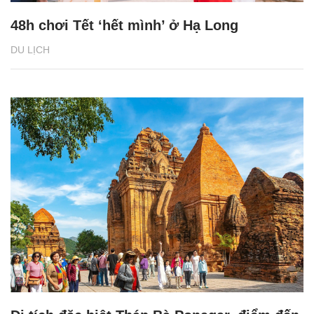
48h chơi Tết ‘hết mình’ ở Hạ Long
DU LỊCH