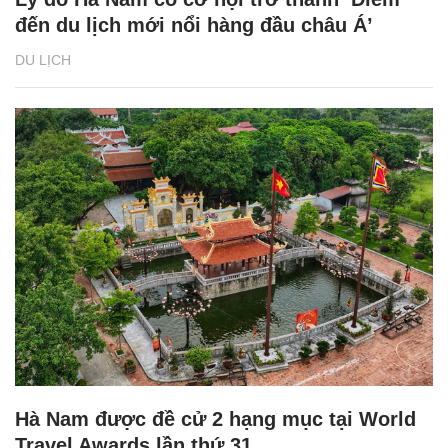
đến du lịch mới nổi hàng đầu châu Á’
DU LỊCH
Hà Nam được đề cử 2 hạng mục tại World
Travel Awards lần thứ 31