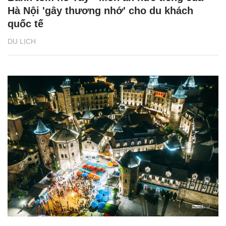
Hà Nội 'gây thương nhớ' cho du khách
quốc tế
DU LỊCH