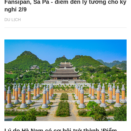
Fansipan, Sa Pa - điểm đến lý tưởng cho kỳ
nghỉ 2/9
DU LỊCH
Lý do Hà Nam có cơ hội trở thành ‘Điểm