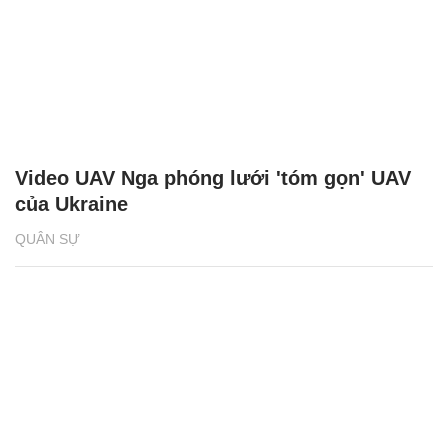
Video UAV Nga phóng lưới 'tóm gọn' UAV
của Ukraine
QUÂN SỰ