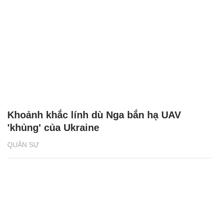
Khoảnh khắc lính dù Nga bắn hạ UAV
'khủng' của Ukraine
QUÂN SỰ