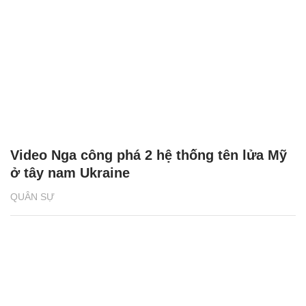
Video Nga công phá 2 hệ thống tên lửa Mỹ
ở tây nam Ukraine
QUÂN SỰ