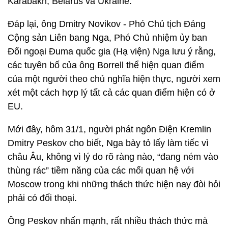
Karabakh, Belarus và Ukraine.
Đáp lại, ông Dmitry Novikov - Phó Chủ tịch Đảng
Cộng sản Liên bang Nga, Phó Chủ nhiệm ủy ban
Đối ngoại Đuma quốc gia (Hạ viện) Nga lưu ý rằng,
các tuyên bố của ông Borrell thể hiện quan điểm
của một người theo chủ nghĩa hiện thực, người xem
xét một cách hợp lý tất cả các quan điểm hiện có ở
EU.
Mới đây, hôm 31/1, người phát ngôn Điện Kremlin
Dmitry Peskov cho biết, Nga bày tỏ lấy làm tiếc vì
châu Âu, không vì lý do rõ ràng nào, “đang ném vào
thùng rác” tiềm năng của các mối quan hệ với
Moscow trong khi những thách thức hiện nay đòi hỏi
phải có đối thoại.
Ông Peskov nhấn mạnh, rất nhiều thách thức mà