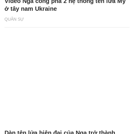
Video Nga công phá 2 hệ thống tên lửa Mỹ
ở tây nam Ukraine
QUÂN SỰ
Dàn tên lửa hiện đại của Nga trở thành