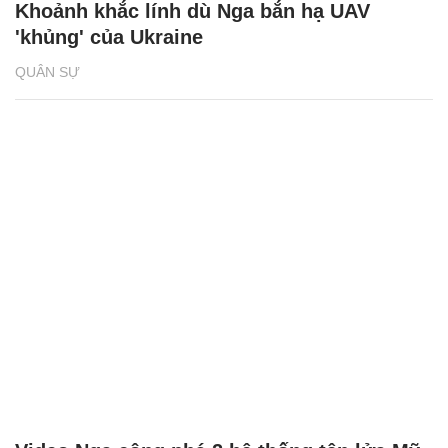
Khoảnh khắc lính dù Nga bắn hạ UAV
'khủng' của Ukraine
QUÂN SỰ