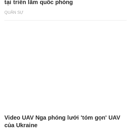
tại triển lãm quốc phòng
QUÂN SỰ
Video UAV Nga phóng lưới 'tóm gọn' UAV
của Ukraine