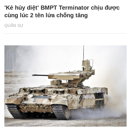
'Kẻ hủy diệt' BMPT Terminator chịu được
cùng lúc 2 tên lửa chống tăng
QUÂN SỰ