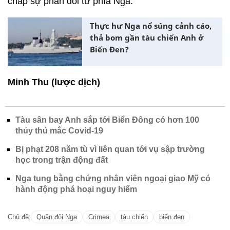
chấp sự phản đối từ phía Nga.
Thực hư Nga nổ súng cảnh cáo,
thả bom gần tàu chiến Anh ở
Biển Đen?
Minh Thu (lược dịch)
Tàu sân bay Anh sắp tới Biển Đông có hơn 100
thủy thủ mắc Covid-19
Bị phạt 208 năm tù vì liên quan tới vụ sập trường
học trong trận động đất
Nga tung bằng chứng nhân viên ngoại giao Mỹ có
hành động phá hoại nguy hiểm
Chủ đề:
Quân đội Nga
Crimea
tàu chiến
biển đen