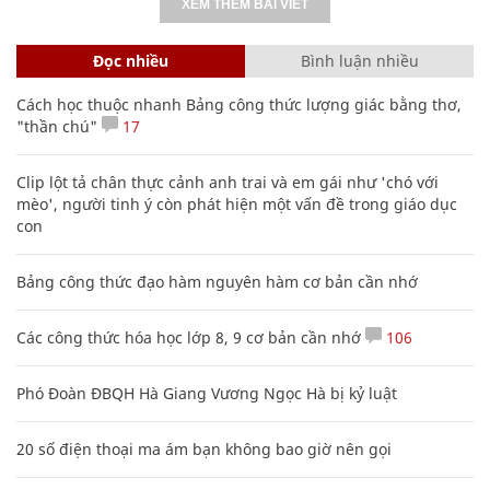
XEM THÊM BÀI VIẾT
Đọc nhiều
Bình luận nhiều
Cách học thuộc nhanh Bảng công thức lượng giác bằng thơ,
"thần chú"
17
Clip lột tả chân thực cảnh anh trai và em gái như 'chó với
mèo', người tinh ý còn phát hiện một vấn đề trong giáo dục
con
Bảng công thức đạo hàm nguyên hàm cơ bản cần nhớ
Các công thức hóa học lớp 8, 9 cơ bản cần nhớ
106
Phó Đoàn ĐBQH Hà Giang Vương Ngọc Hà bị kỷ luật
20 số điện thoại ma ám bạn không bao giờ nên gọi