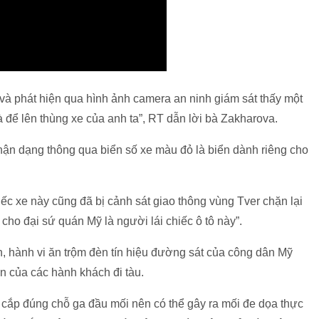
a và phát hiện qua hình ảnh camera an ninh giám sát thấy một
và để lên thùng xe của anh ta”, RT dẫn lời bà Zakharova.
ận dạng thông qua biển số xe màu đỏ là biển dành riêng cho
ếc xe này cũng đã bị cảnh sát giao thông vùng Tver chặn lại
 cho đại sứ quán Mỹ là người lái chiếc ô tô này”.
, hành vi ăn trộm đèn tín hiệu đường sát của công dân Mỹ
n của các hành khách đi tàu.
 cắp đúng chỗ ga đầu mối nên có thể gây ra mối đe dọa thực