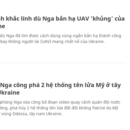
Ự
h khắc lính dù Nga bắn hạ UAV 'khủng' của
ne
 dù Nga đã tìm được cách dùng súng ngắn bắn hạ thành công
bay không người lái (UAV) mang chất nổ của Ukraine.
Ự
 Nga công phá 2 hệ thống tên lửa Mỹ ở tây
kraine
phòng Nga vừa công bố đoạn video quay cảnh quân đội nước
công, phá hủy 2 hệ thống tên lửa đất đối không Patriot do Mỹ
ở vùng Odessa, tây nam Ukraine.