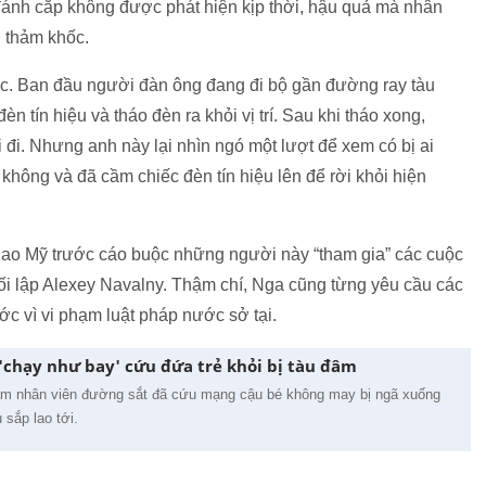
 đánh cắp không được phát hiện kịp thời, hậu quả mà nhân
g thảm khốc.
việc. Ban đầu người đàn ông đang đi bộ gần đường ray tàu
n tín hiệu và tháo đèn ra khỏi vị trí. Sau khi tháo xong,
 đi. Nhưng anh này lại nhìn ngó một lượt để xem có bị ai
y không và đã cầm chiếc đèn tín hiệu lên để rời khỏi hiện
giao Mỹ trước cáo buộc những người này “tham gia” các cuộc
 đối lập Alexey Navalny. Thậm chí, Nga cũng từng yêu cầu các
c vì vi phạm luật pháp nước sở tại.
'chạy như bay' cứu đứa trẻ khỏi bị tàu đâm
m nhân viên đường sắt đã cứu mạng cậu bé không may bị ngã xuống
u sắp lao tới.