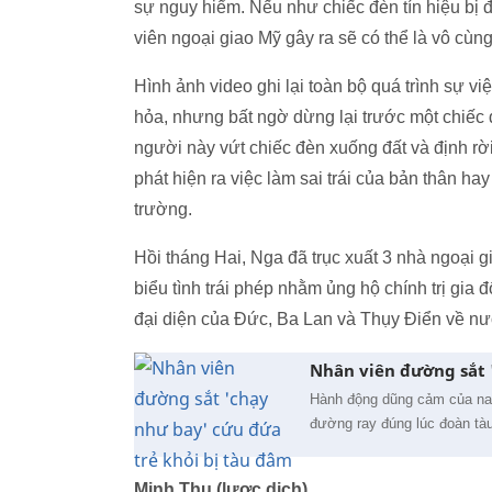
sự nguy hiểm. Nếu như chiếc đèn tín hiệu bị
viên ngoại giao Mỹ gây ra sẽ có thể là vô cùn
Hình ảnh video ghi lại toàn bộ quá trình sự 
hỏa, nhưng bất ngờ dừng lại trước một chiếc đè
người này vứt chiếc đèn xuống đất và định rời
phát hiện ra việc làm sai trái của bản thân ha
trường.
Hồi tháng Hai, Nga đã trục xuất 3 nhà ngoại 
biểu tình trái phép nhằm ủng hộ chính trị gia
đại diện của Đức, Ba Lan và Thụy Điển về nướ
Nhân viên đường sắt 
Hành động dũng cảm của na
đường ray đúng lúc đoàn tà
Minh Thu (lược dịch)