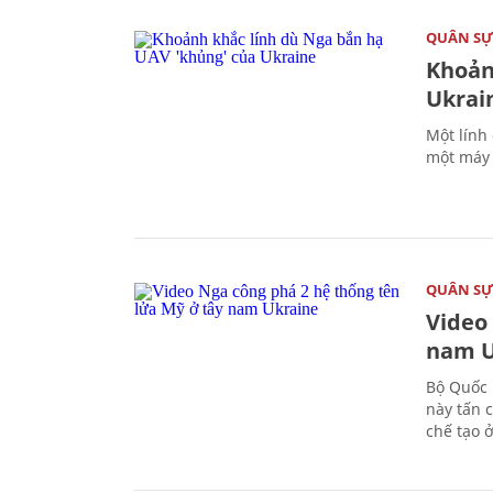
QUÂN S
Khoản
Ukrai
Một lính
một máy 
QUÂN S
Video
nam U
Bộ Quốc 
này tấn 
chế tạo 