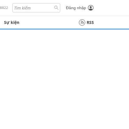
18822
Đăng nhập
Sự kiện
RSS