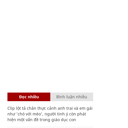
Đọc nhiều
Bình luận nhiều
Clip lột tả chân thực cảnh anh trai và em gái
như 'chó với mèo', người tinh ý còn phát
hiện một vấn đề trong giáo dục con