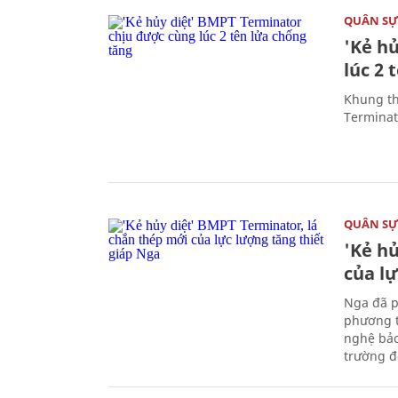
QUÂN S
'Kẻ h
lúc 2 
Khung th
Terminato
QUÂN S
'Kẻ h
của l
Nga đã p
phương t
nghệ bảo
trường đô