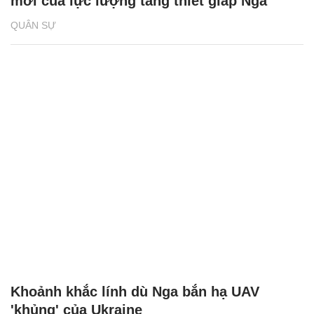
mới của lực lượng tăng thiết giáp Nga
QUÂN SỰ
Khoảnh khắc lính dù Nga bắn hạ UAV
'khủng' của Ukraine