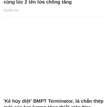
cùng lúc 2 tên lửa chống tăng
QUÂN SỰ
'Kẻ hủy diệt' BMPT Terminator, lá chắn thép