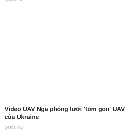
Video UAV Nga phóng lưới 'tóm gọn' UAV
của Ukraine
QUÂN SỰ