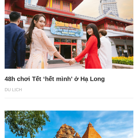
48h chơi Tết ‘hết mình’ ở Hạ Long
DU LỊCH