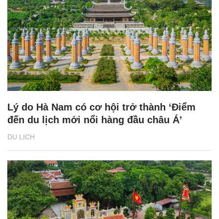
Lý do Hà Nam có cơ hội trở thành ‘Điểm
đến du lịch mới nổi hàng đầu châu Á’
DU LỊCH