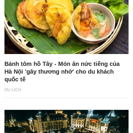
Bánh tôm hồ Tây - Món ăn nức tiếng của
Hà Nội 'gây thương nhớ' cho du khách
quốc tế
DU LỊCH