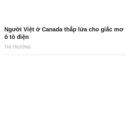
Người Việt ở Canada thắp lửa cho giấc mơ
ô tô điện
THỊ TRƯỜNG