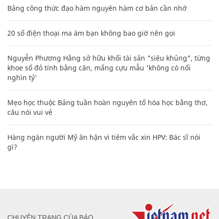
Bảng công thức đạo hàm nguyên hàm cơ bản cần nhớ
20 số điện thoại ma ám bạn không bao giờ nên gọi
Nguyễn Phương Hằng sở hữu khối tài sản "siêu khủng", từng
khoe sổ đỏ tính bằng cân, mắng cựu mẫu 'không có nổi
nghìn tỷ'
Mẹo học thuộc Bảng tuần hoàn nguyên tố hóa học bằng thơ,
câu nói vui vẻ
Hàng ngàn người Mỹ ân hận vì tiêm vắc xin HPV: Bác sĩ nói
gì?
CHUYÊN TRANG CỦA BÁO