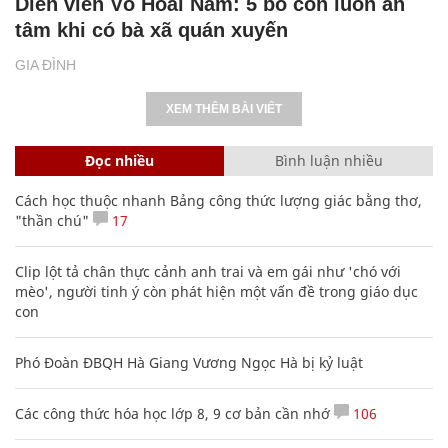
Diễn viên Võ Hoài Nam: 5 bố con luôn an
tâm khi có bà xã quán xuyến
GIA ĐÌNH
XEM THÊM BÀI VIẾT
Đọc nhiều
Bình luận nhiều
Cách học thuộc nhanh Bảng công thức lượng giác bằng thơ,
"thần chú"
17
Clip lột tả chân thực cảnh anh trai và em gái như 'chó với
mèo', người tinh ý còn phát hiện một vấn đề trong giáo dục
con
Phó Đoàn ĐBQH Hà Giang Vương Ngọc Hà bị kỷ luật
Các công thức hóa học lớp 8, 9 cơ bản cần nhớ
106