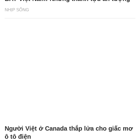
NHỊP SỐNG
Người Việt ở Canada thắp lửa cho giấc mơ
ô tô điện