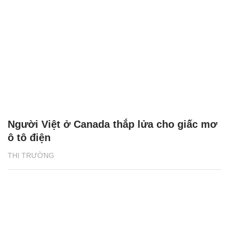
Người Việt ở Canada thắp lửa cho giấc mơ
ô tô điện
THỊ TRƯỜNG