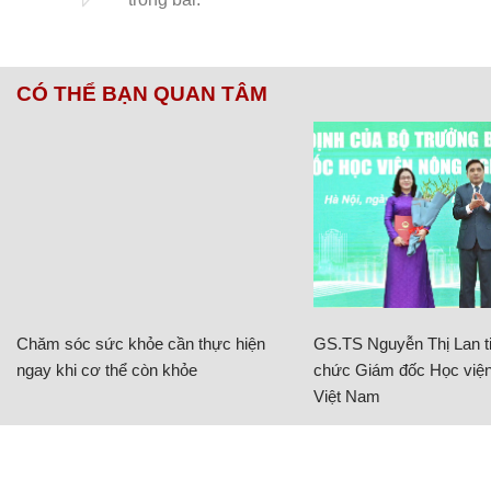
CÓ THỂ BẠN QUAN TÂM
Chăm sóc sức khỏe cần thực hiện
GS.TS Nguyễn Thị Lan ti
ngay khi cơ thể còn khỏe
chức Giám đốc Học viện
Việt Nam