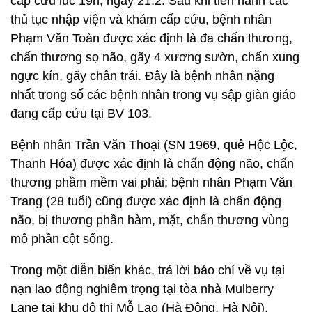
cấp cứu lúc 19h, ngày 21.2. Sau khi tiến hành các
thủ tục nhập viện và khám cấp cứu, bệnh nhân
Phạm Văn Toàn được xác định là đa chấn thương,
chấn thương sọ não, gãy 4 xương sườn, chấn xung
ngực kín, gãy chân trái. Đây là bệnh nhân nặng
nhất trong số các bệnh nhân trong vụ sập giàn giáo
đang cấp cứu tại BV 103.
Bệnh nhân Trần Văn Thoại (SN 1969, quê Hộc Lộc,
Thanh Hóa) được xác định là chấn động não, chấn
thương phầm mềm vai phải; bệnh nhân Phạm Văn
Trang (28 tuổi) cũng được xác định là chấn động
não, bị thương phần hàm, mặt, chấn thương vùng
mô phần cột sống.
Trong một diễn biến khác, trả lời báo chí về vụ tại
nạn lao động nghiêm trọng tại tòa nhà Mulberry
Lane tại khu đô thị Mỗ Lao (Hà Đông, Hà Nội),