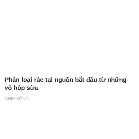
Phân loại rác tại nguồn bắt đầu từ những
vỏ hộp sữa
NHỊP SỐNG