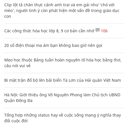
Clip lột tả chân thực cảnh anh trai và em gái như 'chó với
mèo', người tinh ý còn phát hiện một vấn đề trong giáo dục
con
Các công thức hóa học lớp 8, 9 cơ bản cần nhớ
106
20 số điện thoại ma ám bạn không bao giờ nên gọi
Mẹo học thuộc Bảng tuần hoàn nguyên tố hóa học bằng thơ,
câu nói vui vẻ
Bí mật trận đổ bộ lên bãi biển Tà Lơn của Hải quân Việt Nam
Hà Nội: Giới thiệu ông Võ Nguyên Phong làm Chủ tịch UBND
Quận Đống Đa
Tổng hợp những status hay về cuộc sống mang ý nghĩa thay
đổi cuộc đời