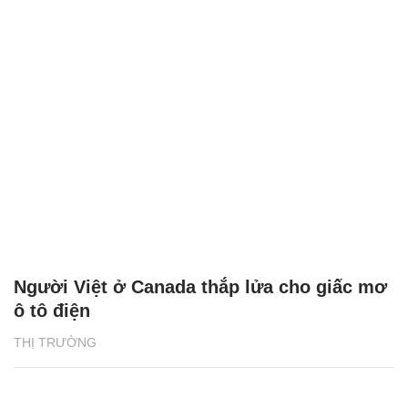
Người Việt ở Canada thắp lửa cho giấc mơ
ô tô điện
THỊ TRƯỜNG