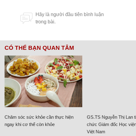
CÓ THỂ BẠN QUAN TÂM
Chăm sóc sức khỏe cần thực hiện
GS.TS Nguyễn Thị Lan ti
ngay khi cơ thể còn khỏe
chức Giám đốc Học viện
Việt Nam