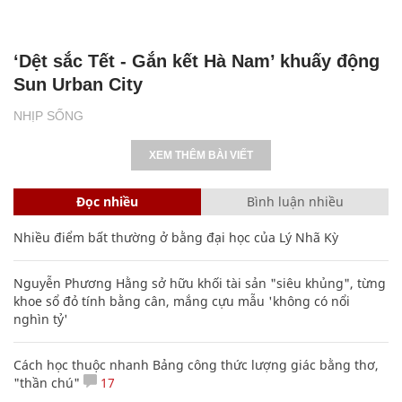
‘Dệt sắc Tết - Gắn kết Hà Nam’ khuấy động
Sun Urban City
NHỊP SỐNG
XEM THÊM BÀI VIẾT
Đọc nhiều
Bình luận nhiều
Nhiều điểm bất thường ở bằng đại học của Lý Nhã Kỳ
Nguyễn Phương Hằng sở hữu khối tài sản "siêu khủng", từng
khoe sổ đỏ tính bằng cân, mắng cựu mẫu 'không có nổi
nghìn tỷ'
Cách học thuộc nhanh Bảng công thức lượng giác bằng thơ,
"thần chú"
17