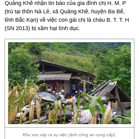
Quảng Khê nhận tin báo của gia đình chị H. M. P
(trú tại thôn Nà Lẻ, xã Quảng Khê, huyện Ba Bể,
tỉnh Bắc Kạn) về việc con gái chị là cháu B. T. T. H
(SN 2013) bị xâm hại tình dục.
Khu vực xảy ra vụ việc (ảnh công an cung cấp).