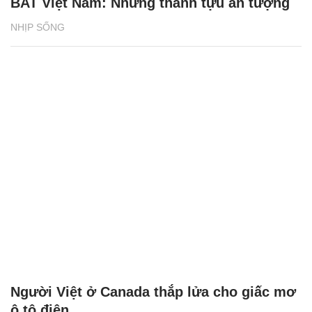
BAT Việt Nam: Những thành tựu ấn tượng
NHỊP SỐNG
Người Việt ở Canada thắp lửa cho giấc mơ
ô tô điện