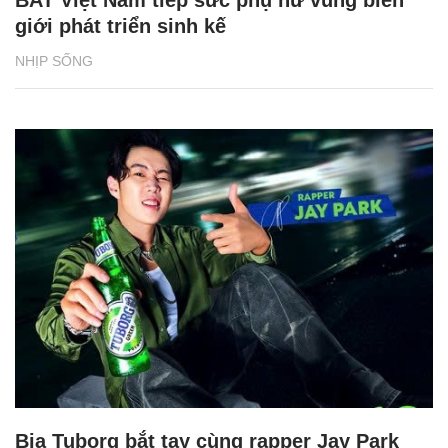
BAT Việt Nam tiếp sức phụ nữ vùng biên
giới phát triển sinh kế
NHỊP SỐNG
Bia Tuborg bắt tay cùng rapper Jay Park