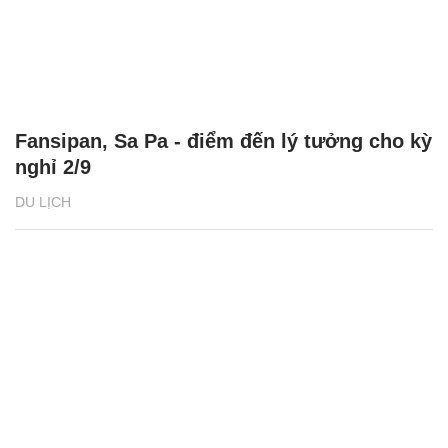
Fansipan, Sa Pa - điểm đến lý tưởng cho kỳ
nghỉ 2/9
DU LỊCH