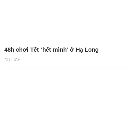
48h chơi Tết ‘hết mình’ ở Hạ Long
DU LỊCH