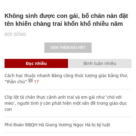
Không sinh được con gái, bố chán nản đặt
tên khiến chàng trai khốn khổ nhiều năm
ĐỜI SỐNG
XEM THÊM BÀI VIẾT
Đọc nhiều
Bình luận nhiều
Cách học thuộc nhanh Bảng công thức lượng giác bằng thơ,
"thần chú"
17
Clip lột tả chân thực cảnh anh trai và em gái như 'chó với
mèo', người tinh ý còn phát hiện một vấn đề trong giáo dục
con
Phó Đoàn ĐBQH Hà Giang Vương Ngọc Hà bị kỷ luật