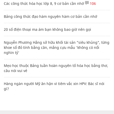
Các công thức hóa học lớp 8, 9 cơ bản cần nhớ
106
Bảng công thức đạo hàm nguyên hàm cơ bản cần nhớ
20 số điện thoại ma ám bạn không bao giờ nên gọi
Nguyễn Phương Hằng sở hữu khối tài sản "siêu khủng", từng
khoe sổ đỏ tính bằng cân, mắng cựu mẫu 'không có nổi
nghìn tỷ'
Mẹo học thuộc Bảng tuần hoàn nguyên tố hóa học bằng thơ,
câu nói vui vẻ
Hàng ngàn người Mỹ ân hận vì tiêm vắc xin HPV: Bác sĩ nói
gì?