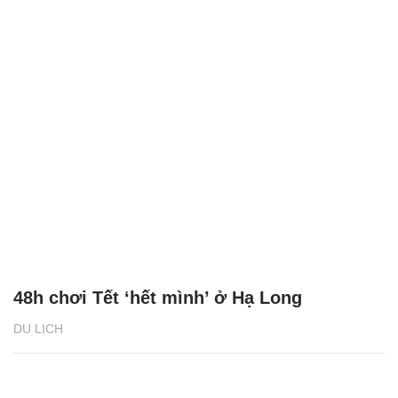
48h chơi Tết ‘hết mình’ ở Hạ Long
DU LỊCH