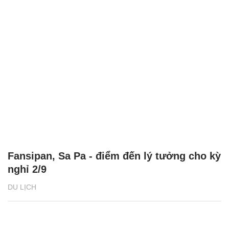
Fansipan, Sa Pa - điểm đến lý tưởng cho kỳ
nghỉ 2/9
DU LỊCH