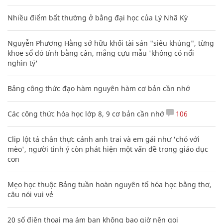
Nhiều điểm bất thường ở bằng đại học của Lý Nhã Kỳ
Nguyễn Phương Hằng sở hữu khối tài sản "siêu khủng", từng
khoe sổ đỏ tính bằng cân, mắng cựu mẫu 'không có nổi
nghìn tỷ'
Bảng công thức đạo hàm nguyên hàm cơ bản cần nhớ
Các công thức hóa học lớp 8, 9 cơ bản cần nhớ
106
Clip lột tả chân thực cảnh anh trai và em gái như 'chó với
mèo', người tinh ý còn phát hiện một vấn đề trong giáo dục
con
Mẹo học thuộc Bảng tuần hoàn nguyên tố hóa học bằng thơ,
câu nói vui vẻ
20 số điện thoại ma ám bạn không bao giờ nên gọi