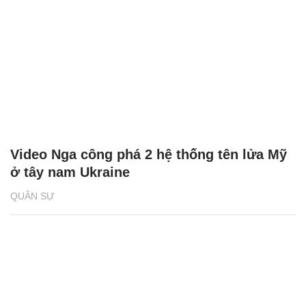
Video Nga công phá 2 hệ thống tên lửa Mỹ
ở tây nam Ukraine
QUÂN SỰ