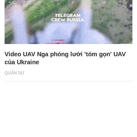
Video UAV Nga phóng lưới 'tóm gọn' UAV
của Ukraine
QUÂN SỰ