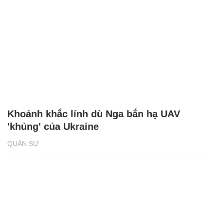
Khoảnh khắc lính dù Nga bắn hạ UAV
'khủng' của Ukraine
QUÂN SỰ