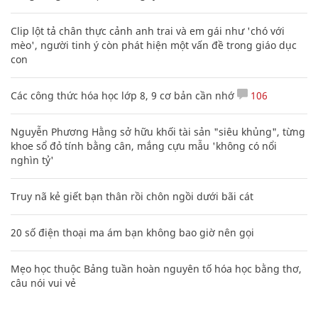
Clip lột tả chân thực cảnh anh trai và em gái như 'chó với
mèo', người tinh ý còn phát hiện một vấn đề trong giáo dục
con
Các công thức hóa học lớp 8, 9 cơ bản cần nhớ
106
Nguyễn Phương Hằng sở hữu khối tài sản "siêu khủng", từng
khoe sổ đỏ tính bằng cân, mắng cựu mẫu 'không có nổi
nghìn tỷ'
Truy nã kẻ giết bạn thân rồi chôn ngồi dưới bãi cát
20 số điện thoại ma ám bạn không bao giờ nên gọi
Mẹo học thuộc Bảng tuần hoàn nguyên tố hóa học bằng thơ,
câu nói vui vẻ