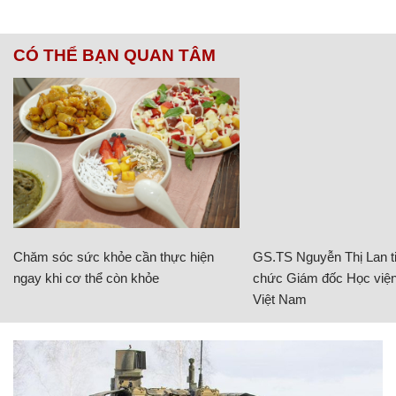
CÓ THỂ BẠN QUAN TÂM
Chăm sóc sức khỏe cần thực hiện
GS.TS Nguyễn Thị Lan ti
ngay khi cơ thể còn khỏe
chức Giám đốc Học viện
Việt Nam