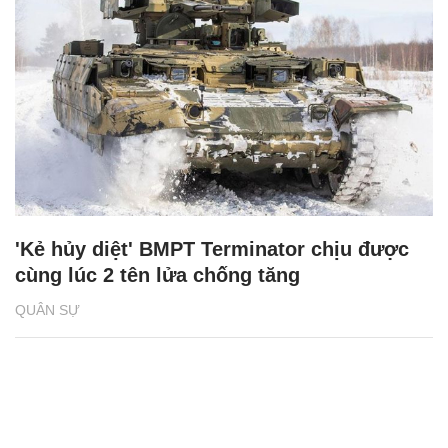
'Kẻ hủy diệt' BMPT Terminator chịu được
cùng lúc 2 tên lửa chống tăng
QUÂN SỰ