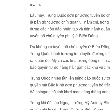
mạnh.
Lâu nay, Trung Quốc đơn phương tuyên bố chủ
là bản đồ “đường chín đoạn”. Thậm chí, tron
dựng các hòn đảo nhân tạo và tiến hành quân 
tuyên bố chủ quyền phi lý ở Biển Đông.
Dù không có tuyên bố chủ quyền ở Biển Đông, 
Trung Quốc bành trướng trên tuyến đường biển
ra, quân đội Mỹ và các lực lượng đồng minh c
bảo quyền tự do hàng hải” gần các khu vực 
Trung Quốc nhiều lần lên tiếng cáo buộc sự x
quyền mà Bắc Kinh đơn phương tuyên bố trên 
Washington cố tình khơi mào căng thẳng tron
Trong khi đó, tân Ngoại trưởng Mỹ Antony Bl
quyền phi lý của Trung Quốc ở Biển Đông.