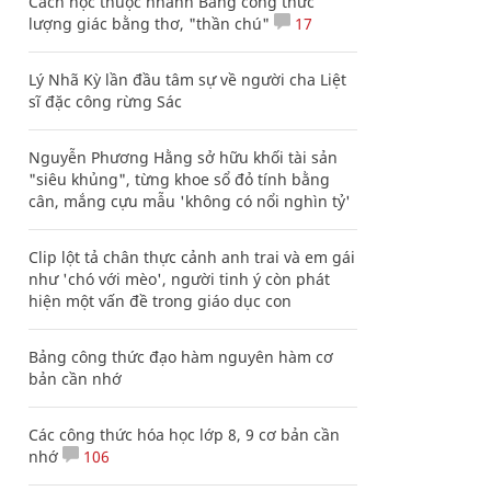
Cách học thuộc nhanh Bảng công thức
lượng giác bằng thơ, "thần chú"
17
Lý Nhã Kỳ lần đầu tâm sự về người cha Liệt
sĩ đặc công rừng Sác
Nguyễn Phương Hằng sở hữu khối tài sản
"siêu khủng", từng khoe sổ đỏ tính bằng
cân, mắng cựu mẫu 'không có nổi nghìn tỷ'
Clip lột tả chân thực cảnh anh trai và em gái
như 'chó với mèo', người tinh ý còn phát
hiện một vấn đề trong giáo dục con
Bảng công thức đạo hàm nguyên hàm cơ
bản cần nhớ
Các công thức hóa học lớp 8, 9 cơ bản cần
nhớ
106