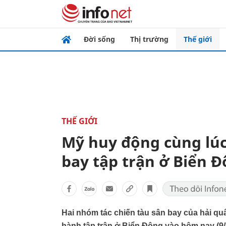
Đời sống
Thị trường
Thế giới
THẾ GIỚI
Mỹ huy động cùng lúc
bay tập trận ở Biển 
Hai nhóm tác chiến tàu sân bay của hải qu
hành tập trận ở Biển Đông vào hôm nay (9/