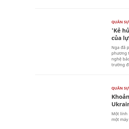
QUÂN S
'Kẻ h
của l
Nga đã p
phương t
nghệ bảo
trường đô
QUÂN S
Khoản
Ukrai
Một lính
một máy 