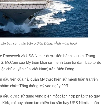
u sân bay cùng tập trận ở Biển Đông. (Ảnh minh họa)
e Roosevelt và USS Nimitz được tiến hành sau khi Trung
n S. McCain của Mỹ triển khai sứ mệnh tuần tra đảm bảo tự do
uộc chủ quyền của Việt Nam) trên Biển Đông.
 đầu tiên của hải quân Mỹ thực hiện sứ mệnh tuần tra trên
c nhậm chức Tổng thống Mỹ vào ngày 20/1.
gia đều được sử dụng vùng biển một cách hợp pháp theo quy
m Kirk, chỉ huy nhóm tác chiến tàu sân bay USS Nimitz nhấn