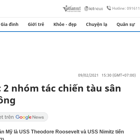
Hotline: 09161
Gia đình
Giới trẻ
Khỏe - đẹp
Chuyện lạ
Quân sự
09/02/2021 15:30 (GMT+07:00)
 2 nhóm tác chiến tàu sân
Đông
ân Mỹ là USS Theodore Roosevelt và USS Nimitz tiến
2).