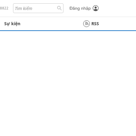
18822
Đăng nhập
Sự kiện
RSS