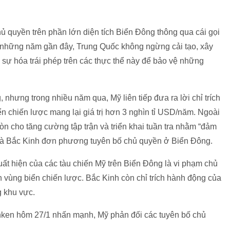
 quyền trên phần lớn diện tích Biển Đông thông qua cái gọi
g những năm gần đây, Trung Quốc không ngừng cải tạo, xây
sự hóa trái phép trên các thực thể này để bảo vệ những
nhưng trong nhiều năm qua, Mỹ liên tiếp đưa ra lời chỉ trích
 chiến lược mang lại giá trị hơn 3 nghìn tỉ USD/năm. Ngoài
òn cho tăng cường tập trận và triển khai tuần tra nhằm “đảm
mà Bắc Kinh đơn phương tuyên bố chủ quyền ở Biển Đông.
uất hiện của các tàu chiến Mỹ trên Biển Đông là vi phạm chủ
vùng biển chiến lược. Bắc Kinh còn chỉ trích hành động của
g khu vực.
inken hôm 27/1 nhấn mạnh, Mỹ phản đối các tuyên bố chủ