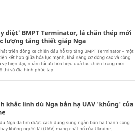
Ự
ủy diệt' BMPT Terminator, lá chắn thép mới
ực lượng tăng thiết giáp Nga
hát triển dòng xe chiến đấu hỗ trợ tăng BMPT Terminator – một
iện kết hợp giữa hỏa lực mạnh, khả năng cơ động cao và công
 vệ hiện đại, nhằm tối ưu hóa hiệu quả tác chiến trong môi
 thị và địa hình phức tạp.
Ự
h khắc lính dù Nga bắn hạ UAV 'khủng' của
ne
 dù Nga đã tìm được cách dùng súng ngắn bắn hạ thành công
bay không người lái (UAV) mang chất nổ của Ukraine.