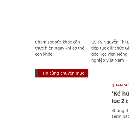
Chăm sóc sức khỏe cần
GS.TS Nguyễn Thị 
thực hiện ngay khi cơ thể
tiếp tục giữ chức 
còn khỏe
đốc Học viện Nông
nghiệp Việt Nam
Tin cùng chuyên mục
QUÂN S
'Kẻ h
lúc 2 
Khung th
Terminato