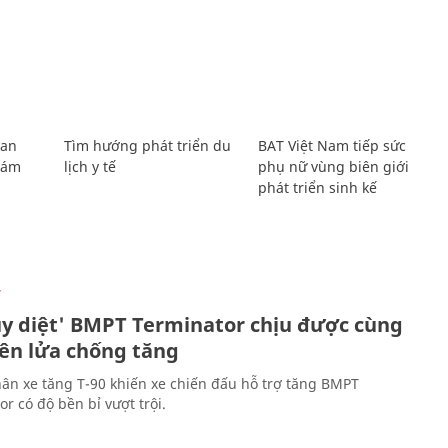
Lan
Tìm hướng phát triển du
BAT Việt Nam tiếp sức
Giám
lịch y tế
phụ nữ vùng biên giới
phát triển sinh kế
Ự
ủy diệt' BMPT Terminator chịu được cùng
tên lửa chống tăng
ân xe tăng T-90 khiến xe chiến đấu hỗ trợ tăng BMPT
r có độ bền bỉ vượt trội.