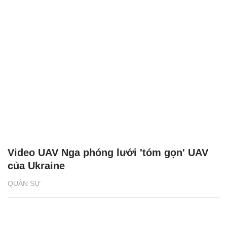
Video UAV Nga phóng lưới 'tóm gọn' UAV
của Ukraine
QUÂN SỰ