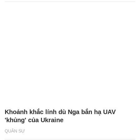
Khoảnh khắc lính dù Nga bắn hạ UAV
'khủng' của Ukraine
QUÂN SỰ