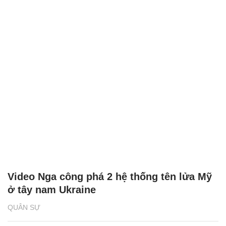
Video Nga công phá 2 hệ thống tên lửa Mỹ
ở tây nam Ukraine
QUÂN SỰ