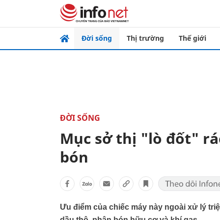
Đời sống
Thị trường
Thế giới
ĐỜI SỐNG
Mục sở thị "lò đốt" rá
bón
Ưu điểm của chiếc máy này ngoài xử lý triệ
dầu thô, phân bón hữu cơ và khí gas.