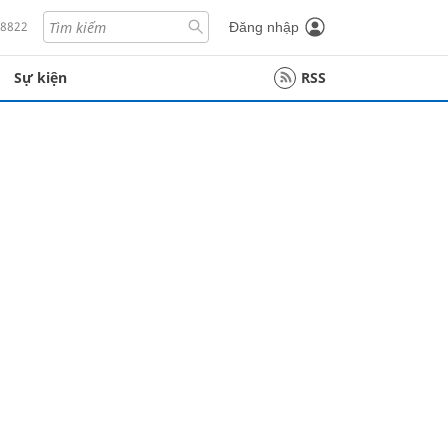
18822
Đăng nhập
Sự kiện
RSS