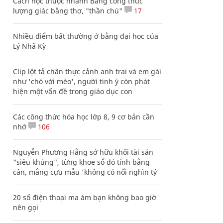
Cách học thuộc nhanh Bảng công thức
lượng giác bằng thơ, "thần chú"
17
Nhiều điểm bất thường ở bằng đại học của
Lý Nhã Kỳ
Clip lột tả chân thực cảnh anh trai và em gái
như 'chó với mèo', người tinh ý còn phát
hiện một vấn đề trong giáo dục con
Các công thức hóa học lớp 8, 9 cơ bản cần
nhớ
106
Nguyễn Phương Hằng sở hữu khối tài sản
"siêu khủng", từng khoe sổ đỏ tính bằng
cân, mắng cựu mẫu 'không có nổi nghìn tỷ'
20 số điện thoại ma ám bạn không bao giờ
nên gọi