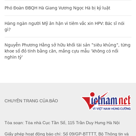
Phó Đoàn ĐBQH Hà Giang Vương Ngọc Hà bị kỷ luật
Hàng ngàn người Mỹ ân hận vì tiêm vắc xin HPV: Bác sĩ nói
gì?
Nguyễn Phương Hằng sở hữu khối tài sản "siêu khủng", từng
khoe sổ đỏ tính bằng cân, mắng cựu mẫu 'không có nổi
nghìn tỷ'
CHUYÊN TRANG CỦA BÁO
Tòa soạn: Tòa nhà Cục Tần Số, 115 Trần Duy Hưng Hà Nội
Giấy phép hoạt động báo chí: Số 09/GP-BTTTT, Bộ Thông tin và