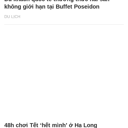
không giới hạn tại Buffet Poseidon
DU LỊCH
48h chơi Tết ‘hết mình’ ở Hạ Long