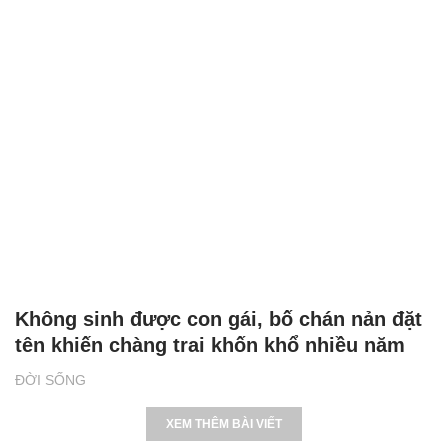
Không sinh được con gái, bố chán nản đặt
tên khiến chàng trai khốn khổ nhiều năm
ĐỜI SỐNG
XEM THÊM BÀI VIẾT