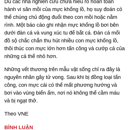
Dù các nhà nghiên cứu chưa hiểu rõ hoàn toàn
hành vi săn mồi của mực khổng lồ, họ suy đoán có
thể chúng chủ động đuổi theo con mồi hoặc nằm
rình. Một báo cáo ghi nhận mực khổng lồ bơi bên
dưới đàn cá và vung xúc tu để bắt cá. Đàn cá mối
đồ sộ chắc chắn thu hút nhiều con mực khổng lồ,
thôi thúc con mực lớn hơn tấn công và cướp cá của
những cá thể nhỏ hơn.
Những vết thương trên mẫu vật sống chỉ ra đây là
nguyên nhân gây tử vong. Sau khi bị đồng loại tấn
công, con mực cái có thể mất phương hướng và
bơi vào vùng biển ấm, nơi nó không thể cầm máu
và bị ngạt thở.
Theo VNE