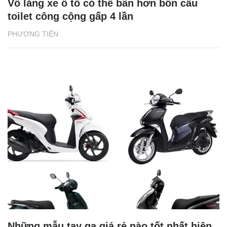
Vô lăng xe ô tô có thể bẩn hơn bồn cầu
toilet công cộng gấp 4 lần
PHƯƠNG TIỆN
Những mẫu tay ga giá rẻ nào tốt nhất hiện