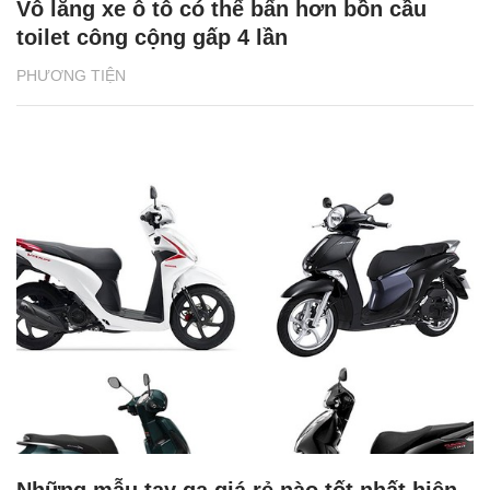
Vô lăng xe ô tô có thể bẩn hơn bồn cầu
toilet công cộng gấp 4 lần
PHƯƠNG TIỆN