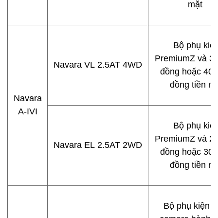
mặt
Bộ phụ kiệ
PremiumZ và 30 
Navara VL 2.5AT 4WD
đồng hoặc
40 t
đồng tiền m
Navara
A-IVI
Bộ phụ kiệ
PremiumZ và 20 
Navara EL 2.5AT 2WD
đồng hoặc
30 t
đồng tiền m
Bộ phụ kiện 