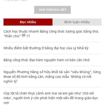
XEM THÊM BÀI VIẾT
Đọc nhiều
Bình luận nhiều
Cách học thuộc nhanh Bảng công thức lượng giác bằng thơ,
"thần chú"
17
Nhiều điểm bất thường ở bằng đại học của Lý Nhã Kỳ
Bảng công thức đạo hàm nguyên hàm cơ bản cần nhớ
Nguyễn Phương Hằng sở hữu khối tài sản "siêu khủng", từng
khoe sổ đỏ tính bằng cân, mắng cựu mẫu 'không có nổi
nghìn tỷ'
Clip lột tả chân thực cảnh anh trai và em gái như 'chó với
mèo', người tinh ý còn phát hiện một vấn đề trong giáo dục
con