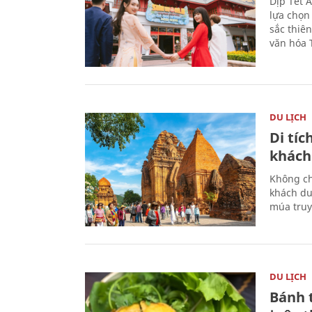
Dịp Tết 
lựa chọn
sắc thiê
văn hóa 
DU LỊCH
Di tí
khách
Không ch
khách du
múa truy
DU LỊCH
Bánh 