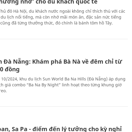
thương nhớ' cho du khách quốc tế
Thủ đô Hà Nội, du khách nước ngoài không chỉ thích thú với các
 du lịch nổi tiếng, mà còn nhớ mãi món ăn, đặc sản nức tiếng
i cũng đã từng thưởng thức, đó chính là bánh tôm hồ Tây.
ch Đà Nẵng: Khám phá Bà Nà về đêm chỉ từ
00 đồng
 10/2024, khu du lịch Sun World Ba Na Hills (Đà Nẵng) áp dụng
ch giá combo “Ba Na By Night” linh hoạt theo từng khung giờ
reo.
an, Sa Pa - điểm đến lý tưởng cho kỳ nghỉ