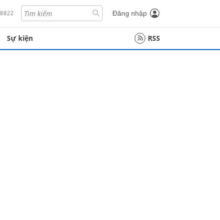
18822
Đăng nhập
Sự kiện
RSS