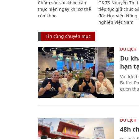
Chăm sóc sức khỏe cần
GS.TS Nguyễn Thị 
thực hiện ngay khi cơ thể
tiếp tục giữ chức 
còn khỏe
đốc Học viện Nông
nghiệp Việt Nam
Tin cùng chuyên mục
DU LỊCH
Du kh
hạn t
Với lợi t
Buffet P
quen thu
DU LỊCH
48h ch