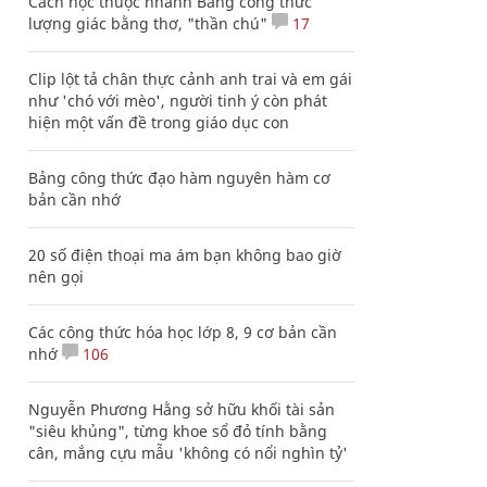
Cách học thuộc nhanh Bảng công thức
lượng giác bằng thơ, "thần chú"
17
Clip lột tả chân thực cảnh anh trai và em gái
như 'chó với mèo', người tinh ý còn phát
hiện một vấn đề trong giáo dục con
Bảng công thức đạo hàm nguyên hàm cơ
bản cần nhớ
20 số điện thoại ma ám bạn không bao giờ
nên gọi
Các công thức hóa học lớp 8, 9 cơ bản cần
nhớ
106
Nguyễn Phương Hằng sở hữu khối tài sản
"siêu khủng", từng khoe sổ đỏ tính bằng
cân, mắng cựu mẫu 'không có nổi nghìn tỷ'