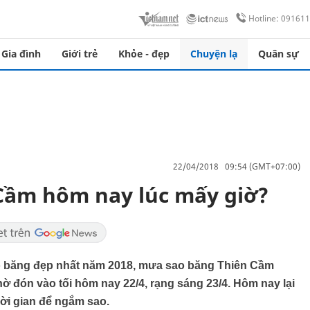
Hotline: 09161
Gia đình
Giới trẻ
Khỏe - đẹp
Chuyện lạ
Quân sự
22/04/2018 09:54 (GMT+07:00)
Cầm hôm nay lúc mấy giờ?
o băng đẹp nhất năm 2018, mưa sao băng Thiên Cầm
ờ đón vào tối hôm nay 22/4, rạng sáng 23/4. Hôm nay lại
hời gian để ngắm sao.