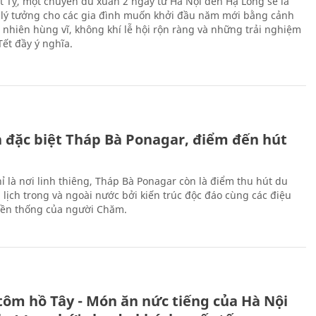
Ất Tỵ, một chuyến du xuân 2 ngày từ Hà Nội đến Hạ Long sẽ là
 lý tưởng cho các gia đình muốn khởi đầu năm mới bằng cảnh
n nhiên hùng vĩ, không khí lễ hội rộn ràng và những trải nghiệm
Tết đầy ý nghĩa.
ch đặc biệt Tháp Bà Ponagar, điểm đến hút
ỉ là nơi linh thiêng, Tháp Bà Ponagar còn là điểm thu hút du
 lịch trong và ngoài nước bởi kiến trúc độc đáo cùng các điệu
ền thống của người Chăm.
tôm hồ Tây - Món ăn nức tiếng của Hà Nội