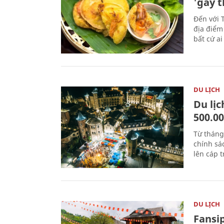
'gây 
Đến với 
địa điểm
bất cứ a
DU LỊCH
Du lị
500.0
Từ tháng
chính sá
lên cáp t
DU LỊCH
Fansip