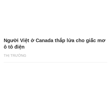
Người Việt ở Canada thắp lửa cho giấc mơ
ô tô điện
THỊ TRƯỜNG