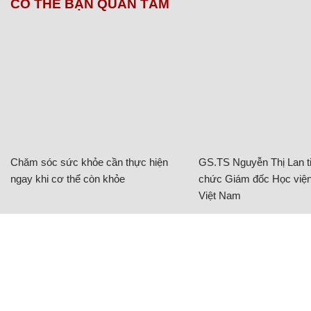
CÓ THỂ BẠN QUAN TÂM
Chăm sóc sức khỏe cần thực hiện
GS.TS Nguyễn Thị Lan ti
ngay khi cơ thể còn khỏe
chức Giám đốc Học viện
Việt Nam