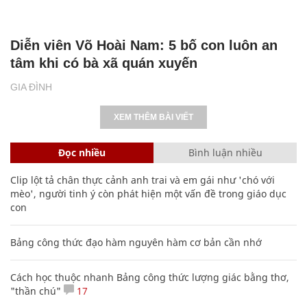
Diễn viên Võ Hoài Nam: 5 bố con luôn an
tâm khi có bà xã quán xuyến
GIA ĐÌNH
XEM THÊM BÀI VIẾT
Đọc nhiều
Bình luận nhiều
Clip lột tả chân thực cảnh anh trai và em gái như 'chó với
mèo', người tinh ý còn phát hiện một vấn đề trong giáo dục
con
Bảng công thức đạo hàm nguyên hàm cơ bản cần nhớ
Cách học thuộc nhanh Bảng công thức lượng giác bằng thơ,
"thần chú"
17