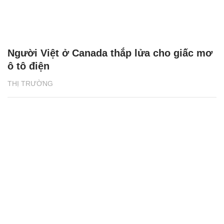
Người Việt ở Canada thắp lửa cho giấc mơ
ô tô điện
THỊ TRƯỜNG