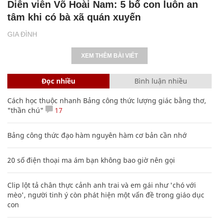
Diễn viên Võ Hoài Nam: 5 bố con luôn an
tâm khi có bà xã quán xuyến
GIA ĐÌNH
XEM THÊM BÀI VIẾT
Đọc nhiều
Bình luận nhiều
Cách học thuộc nhanh Bảng công thức lượng giác bằng thơ,
"thần chú"
17
Bảng công thức đạo hàm nguyên hàm cơ bản cần nhớ
20 số điện thoại ma ám bạn không bao giờ nên gọi
Clip lột tả chân thực cảnh anh trai và em gái như 'chó với
mèo', người tinh ý còn phát hiện một vấn đề trong giáo dục
con