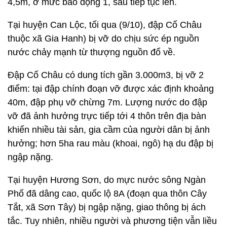
4,5m, ở mức báo động 1, sau tiếp tục lên.
Tại huyện Can Lộc, tối qua (9/10), đập Cố Châu
thuộc xã Gia Hanh) bị vỡ do chịu sức ép nguồn
nước chảy mạnh từ thượng nguồn đổ về.
Đập Cố Châu có dung tích gần 3.000m3, bị vỡ 2
điểm: tại đập chính đoạn vỡ được xác định khoảng
40m, đập phụ vỡ chừng 7m. Lượng nước do đập
vỡ đã ảnh hưởng trực tiếp tới 4 thôn trên địa bàn
khiến nhiều tài sản, gia cầm của người dân bị ảnh
hưởng; hơn 5ha rau màu (khoai, ngô) hạ du đập bị
ngập nặng.
Tại huyện Hương Sơn, do mực nước sông Ngàn
Phố đã dâng cao, quốc lộ 8A (đoạn qua thôn Cây
Tắt, xã Sơn Tây) bị ngập nặng, giao thông bị ách
tắc. Tuy nhiên, nhiều người và phương tiện vẫn liều