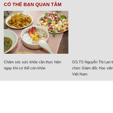
CÓ THỂ BẠN QUAN TÂM
Chăm sóc sức khỏe cần thực hiện
GS.TS Nguyễn Thị Lan ti
ngay khi cơ thể còn khỏe
chức Giám đốc Học viện
Việt Nam