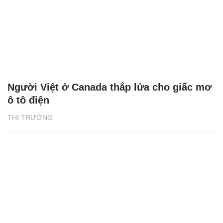
Người Việt ở Canada thắp lửa cho giấc mơ
ô tô điện
THỊ TRƯỜNG