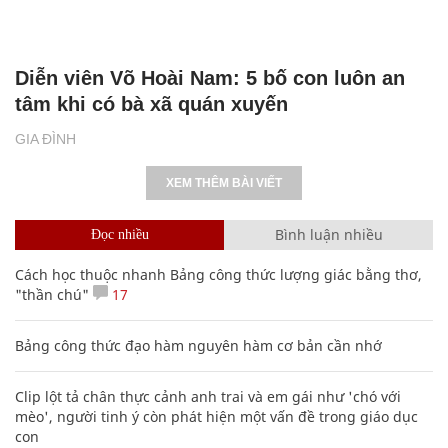
Diễn viên Võ Hoài Nam: 5 bố con luôn an
tâm khi có bà xã quán xuyến
GIA ĐÌNH
XEM THÊM BÀI VIẾT
Bình luận nhiều
Đọc nhiều
Cách học thuộc nhanh Bảng công thức lượng giác bằng thơ,
"thần chú"
17
Bảng công thức đạo hàm nguyên hàm cơ bản cần nhớ
Clip lột tả chân thực cảnh anh trai và em gái như 'chó với
mèo', người tinh ý còn phát hiện một vấn đề trong giáo dục
con