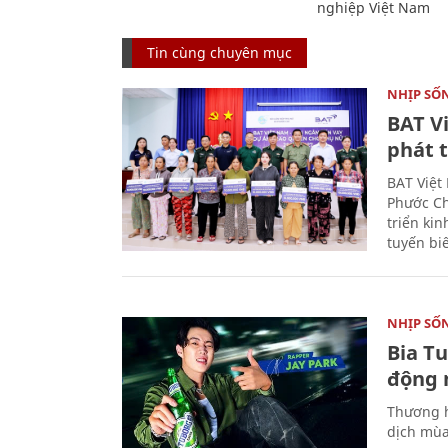
nghiệp Việt Nam
Tin cùng chuyên mục
NHỊP SỐ
BAT V
phát t
BAT Việt
Phước Ch
triển ki
tuyến bi
NHỊP SỐ
Bia T
động 
Thương h
dịch mùa