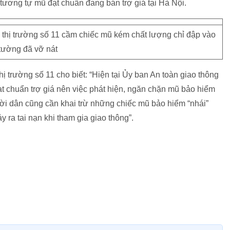
kế tương tự mũ đạt chuẩn đang bán trợ giá tại Hà Nội.
 thị trường số 11 cầm chiếc mũ kém chất lượng chỉ đập vào
tường đã vỡ nát
 trường số 11 cho biết: “Hiện tại Ủy ban An toàn giao thông
t chuẩn trợ giá nên việc phát hiện, ngăn chặn mũ bảo hiểm
ười dân cũng cần khai trừ những chiếc mũ bảo hiểm “nhái”
 ra tai nạn khi tham gia giao thông”.