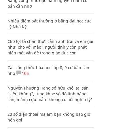
Bảng công thức đạo hàm nguyên hàm cơ
bản cần nhớ
Nhiều điểm bất thường ở bằng đại học của
Lý Nhã Kỳ
Clip lột tả chân thực cảnh anh trai và em gái
như 'chó với mèo', người tinh ý còn phát
hiện một vấn đề trong giáo dục con
Các công thức hóa học lớp 8, 9 cơ bản cần
nhớ
106
Nguyễn Phương Hằng sở hữu khối tài sản
"siêu khủng", từng khoe sổ đỏ tính bằng
cân, mắng cựu mẫu 'không có nổi nghìn tỷ'
20 số điện thoại ma ám bạn không bao giờ
nên gọi