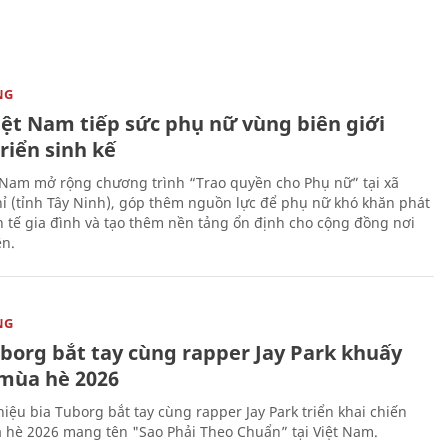
NG
iệt Nam tiếp sức phụ nữ vùng biên giới
riển sinh kế
 Nam mở rộng chương trình “Trao quyền cho Phụ nữ” tại xã
ỉ (tỉnh Tây Ninh), góp thêm nguồn lực để phụ nữ khó khăn phát
nh tế gia đình và tạo thêm nền tảng ổn định cho cộng đồng nơi
ên.
NG
uborg bắt tay cùng rapper Jay Park khuấy
mùa hè 2026
iệu bia Tuborg bắt tay cùng rapper Jay Park triển khai chiến
 hè 2026 mang tên "Sao Phải Theo Chuẩn” tại Việt Nam.