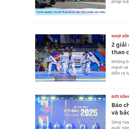
pháp luậ
NHỊP SỐ
2 giải
thao c
Những bà
mạnh và 
diễn ra 
ĐỜI SỐN
Báo c
và bả
Sáng nay
quốc năm