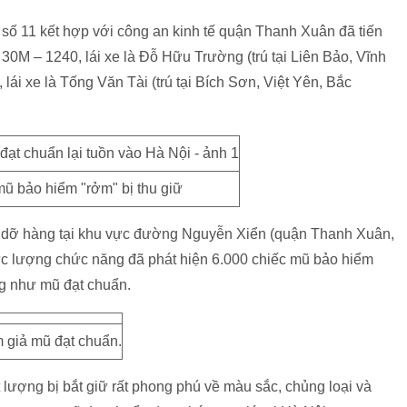
 số 11 kết hợp với công an kinh tế quận Thanh Xuân đã tiến
 30M – 1240, lái xe là Đỗ Hữu Trường (trú tại Liên Bảo, Vĩnh
ái xe là Tống Văn Tài (trú tại Bích Sơn, Việt Yên, Bắc
mũ bảo hiểm "rởm" bị thu giữ
ho dỡ hàng tại khu vực đường Nguyễn Xiển (quận Thanh Xuân,
 lực lượng chức năng đã phát hiện 6.000 chiếc mũ bảo hiểm
g như mũ đạt chuẩn.
 giả mũ đạt chuẩn.
lượng bị bắt giữ rất phong phú về màu sắc, chủng loại và