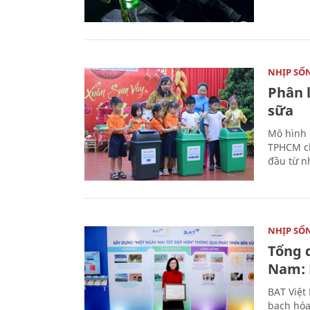
NHỊP SỐ
Phân 
sữa
Mô hình 
TPHCM ch
đầu từ n
NHỊP SỐ
Tổng 
Nam: 
BAT Việt
bạch hóa