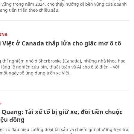
n vững trong năm 2024, cho thấy hướng đi bền vững của doanh
ang tiến triển theo chiều sâu.
ỜNG
 Việt ở Canada thắp lửa cho giấc mơ ô tô
 thí nghiệm nhỏ ở Sherbrooke (Canada), những nhà khoa học
lặng lẽ nghiên cứu pin, thuật toán và AI cho ô tô điện – với
 một ngày sẽ ứng dụng trên xe Việt.
G
Quang: Tài xế tố bị giữ xe, đòi tiền chuộc
riệu đồng
iệc có dấu hiệu cưỡng đoạt tài sản và chiếm giữ phương tiện trái