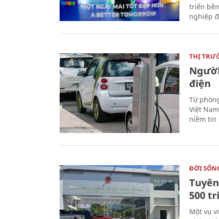
triển bề
nghiệp đ
THỊ TRƯ
Người
điện
Từ phòng
Việt Nam 
niềm tin
ĐỜI SỐN
Tuyên 
500 t
Một vụ v