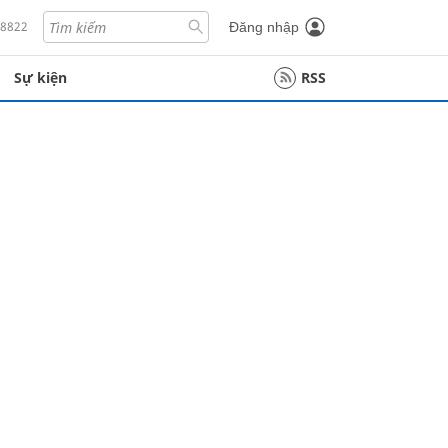
18822
Đăng nhập
Sự kiện
RSS