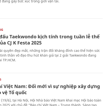
t đang gây bức xúc trong giới vận tải.
NG
 đấu Taekwondo kịch tính trong tuần lễ thể
ủa CJ K Festa 2025
i quyền đẹp mắt, những trận đối kháng đỉnh cao thể hiện sức
tinh thần võ đạo thu hút khán giả tại 2 giải Taekwondo đang
tại TP.HCM.
G
hí Việt Nam: Đổi mới vì sự nghiệp xây dựng
o vệ Tổ quốc
 (19/6), tại Hà Nội, Hội Nhà báo Việt Nam khai mạc Hội báo toàn
 2025 với chủ đề “Báo chí Việt Nam – Trung thành, Sáng tạo,