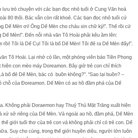
o lưu trò chuyện với các bạn đọc nhỏ tuổi ở Cung Văn hoá
ài 80 thôi. Bác vẫn còn rất khoẻ. Các bạn đọc nhỏ tuổi cứ
g Dế Mèn ơi! Ông Dế Mèn cho cháu xin chữ ký!”. Thế rồi cứ
g Dế Mèn!”. Đến nỗi nhà văn Tô Hoài phải kêu ầm lên:
ồi! Tôi là Dế Cụ! Tôi là bố Dế Mèn! Tôi đẻ ra Dế Mèn đấy!”.
à văn Tô Hoài. Lại nhớ có lần, một phóng viên báo Tiền Phong
ất hiện con mèo máy Doreamon. Bây giờ trẻ con chỉ thích
Là bố đẻ Dế Mèn, bác có buồn không?”. “Sao lại buồn? –
ó chỗ của Đoreamon. Dế Mèn có ao hồ đầm phá của Dế
ửa. Không phải Doraemon hay Thuỷ Thủ Mặt Trăng xuất hiện
 là xứ sở riêng của Dế Mèn. Và ngoài ao hồ, đầm phá, Dế Mèn
thế giới tuổi thơ của trẻ con và không phải chỉ có trẻ con. Dế
a. Suy cho cùng, trong thế giới huyền diệu, người lớn luôn