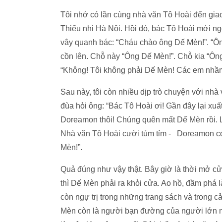
Tôi nhớ có lần cùng nhà văn Tô Hoài đến gia
Thiếu nhi Hà Nội. Hồi đó, bác Tô Hoài mới ngo
vây quanh bác: “Cháu chào ông Dế Mèn!”. “Ôn
cồn lên. Chỗ này “Ông Dế Mèn!”. Chỗ kia “Ôn
“Không! Tôi không phải Dế Mèn! Các em nhầm r
Sau này, tôi còn nhiều dịp trò chuyện với nh
đùa hỏi ông: “Bác Tô Hoài ơi! Gần đây lại xu
Doreamon thôi! Chúng quên mất Dế Mèn rồi. 
Nhà văn Tô Hoài cười tủm tỉm - Doreamon c
Mèn!”.
Quả đúng như vậy thật. Bây giờ là thời mở c
thì Dế Mèn phải ra khỏi cửa. Ao hồ, đầm phá
còn ngự trị trong những trang sách và trong cả 
Mèn còn là người bạn đường của người lớn nữ