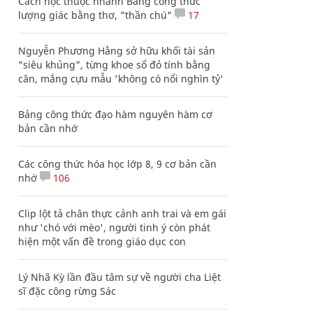
Cách học thuộc nhanh Bảng công thức
lượng giác bằng thơ, "thần chú"
17
Nguyễn Phương Hằng sở hữu khối tài sản
"siêu khủng", từng khoe sổ đỏ tính bằng
cân, mắng cựu mẫu 'không có nổi nghìn tỷ'
Bảng công thức đạo hàm nguyên hàm cơ
bản cần nhớ
Các công thức hóa học lớp 8, 9 cơ bản cần
nhớ
106
Clip lột tả chân thực cảnh anh trai và em gái
như 'chó với mèo', người tinh ý còn phát
hiện một vấn đề trong giáo dục con
Lý Nhã Kỳ lần đầu tâm sự về người cha Liệt
sĩ đặc công rừng Sác