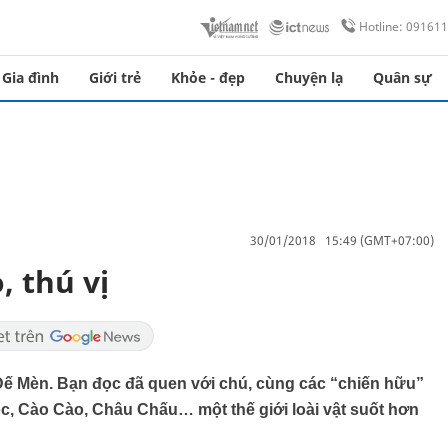
Hotline: 09161
Gia đình
Giới trẻ
Khỏe - đẹp
Chuyện lạ
Quân sự
30/01/2018 15:49 (GMT+07:00)
, thú vị
 Dế Mèn. Bạn đọc đã quen với chú, cùng các “chiến hữu”
c, Cào Cào, Châu Chấu… một thế giới loài vật suốt hơn