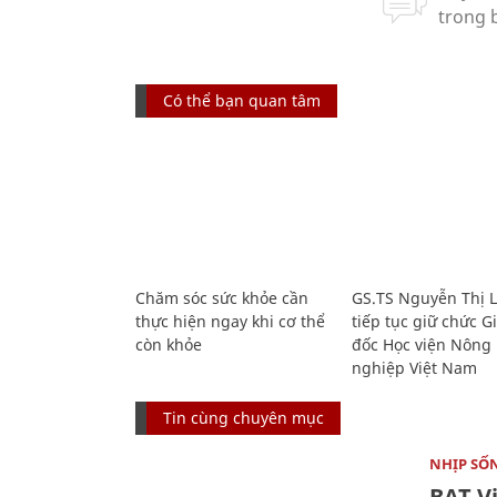
Có thể bạn quan tâm
Chăm sóc sức khỏe cần
GS.TS Nguyễn Thị 
thực hiện ngay khi cơ thể
tiếp tục giữ chức 
còn khỏe
đốc Học viện Nông
nghiệp Việt Nam
Tin cùng chuyên mục
NHỊP SỐ
BAT V