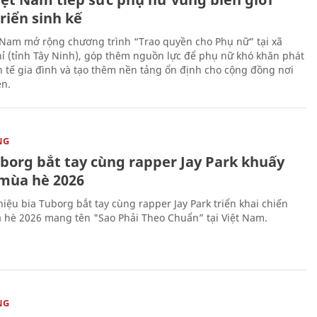
riển sinh kế
 Nam mở rộng chương trình “Trao quyền cho Phụ nữ” tại xã
ỉ (tỉnh Tây Ninh), góp thêm nguồn lực để phụ nữ khó khăn phát
nh tế gia đình và tạo thêm nền tảng ổn định cho cộng đồng nơi
ên.
NG
uborg bắt tay cùng rapper Jay Park khuấy
mùa hè 2026
iệu bia Tuborg bắt tay cùng rapper Jay Park triển khai chiến
 hè 2026 mang tên "Sao Phải Theo Chuẩn” tại Việt Nam.
NG