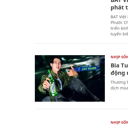
phát t
BAT Việt
Phước Ch
triển ki
tuyến bi
NHỊP SỐ
Bia T
động 
Thương h
dịch mùa
NHỊP SỐ