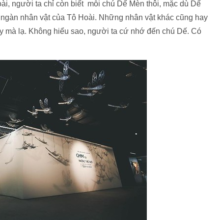
, người ta chỉ còn biết mỗi chú Dế Mèn thôi, mặc dù Dế
g ngàn nhân vật của Tô Hoài. Những nhân vật khác cũng hay
y mà lạ. Không hiểu sao, người ta cứ nhớ đến chú Dế. Có