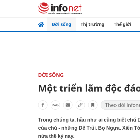
Đời sống
Thị trường
Thế giới
ĐỜI SỐNG
Một triển lãm độc đáo
Trong chúng ta, hầu như ai cũng biết chú
của chú - những Dế Trũi, Bọ Ngựa, Xiến Tó
nửa thế kỷ nay.