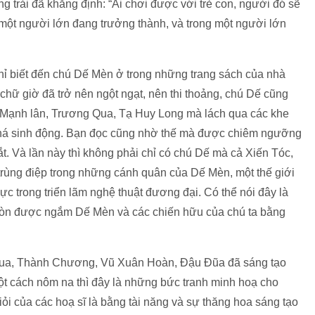
ừng trải đã khẳng định: “Ai chơi được với trẻ con, người đó sẽ
ó một người lớn đang trưởng thành, và trong một người lớn
chỉ biết đến chú Dế Mèn ở trong những trang sách của nhà
chữ giờ đã trở nên ngột ngạt, nên thi thoảng, chú Dế cũng
ô Mạnh lân, Trương Qua, Tạ Huy Long mà lách qua các khe
 khá sinh động. Bạn đọc cũng nhờ thế mà được chiêm ngưỡng
t. Và lần này thì không phải chỉ có chú Dế mà cả Xiến Tóc,
rùng điệp trong những cánh quân của Dế Mèn, một thế giới
ực trong triển lãm nghệ thuật đương đại. Có thể nói đây là
 còn được ngắm Dế Mèn và các chiến hữu của chú ta bằng
Qua, Thành Chương, Vũ Xuân Hoàn, Đậu Đũa đã sáng tạo
ột cách nôm na thì đây là những bức tranh minh hoạ cho
ỏi của các hoạ sĩ là bằng tài năng và sự thăng hoa sáng tạo