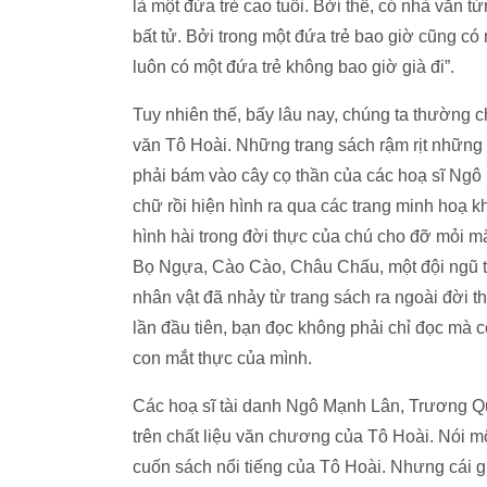
là một đứa trẻ cao tuổi. Bởi thế, có nhà văn t
bất tử. Bởi trong một đứa trẻ bao giờ cũng c
luôn có một đứa trẻ không bao giờ già đi”.
Tuy nhiên thế, bấy lâu nay, chúng ta thường 
văn Tô Hoài. Những trang sách rậm rịt những 
phải bám vào cây cọ thần của các hoạ sĩ Ng
chữ rồi hiện hình ra qua các trang minh hoạ
hình hài trong đời thực của chú cho đỡ mỏi mắ
Bọ Ngựa, Cào Cào, Châu Chấu, một đội ngũ t
nhân vật đã nhảy từ trang sách ra ngoài đời th
lần đầu tiên, bạn đọc không phải chỉ đọc mà
con mắt thực của mình.
Các hoạ sĩ tài danh Ngô Mạnh Lân, Trương 
trên chất liệu văn chương của Tô Hoài. Nói m
cuốn sách nổi tiếng của Tô Hoài. Nhưng cái gi