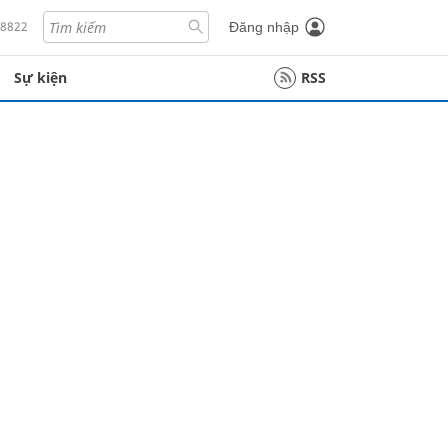
18822
Đăng nhập
Sự kiện
RSS