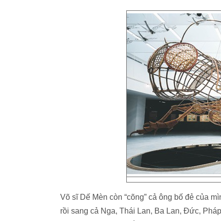
Võ sĩ Dế Mèn còn “cõng” cả ông bố đẻ của mì
rồi sang cả Nga, Thái Lan, Ba Lan, Đức, Pháp