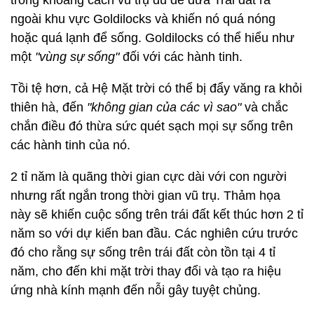
trong khoảng cách vũ trụ đủ đế đưa Trái đất ra
ngoài khu vực Goldilocks và khiến nó quá nóng
hoặc quá lạnh để sống. Goldilocks có thể hiểu như
một
"vùng sự sống"
đối với các hành tinh.
Tồi tệ hơn, cả Hệ Mặt trời có thể bị đẩy văng ra khỏi
thiên hà, đến
"không gian của các vì sao"
và chắc
chắn điều đó thừa sức quét sạch mọi sự sống trên
các hành tinh của nó.
2 tỉ năm là quãng thời gian cực dài với con người
nhưng rất ngắn trong thời gian vũ trụ. Thảm họa
này sẽ khiến cuộc sống trên trái đất kết thúc hơn 2 tỉ
năm so với dự kiến ban đầu. Các nghiên cứu trước
đó cho rằng sự sống trên trái đất còn tồn tại 4 tỉ
năm, cho đến khi mặt trời thay đổi và tạo ra hiệu
ứng nhà kính mạnh đến nỗi gây tuyệt chủng.