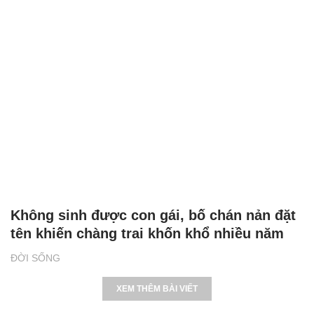
Không sinh được con gái, bố chán nản đặt
tên khiến chàng trai khốn khổ nhiều năm
ĐỜI SỐNG
XEM THÊM BÀI VIẾT