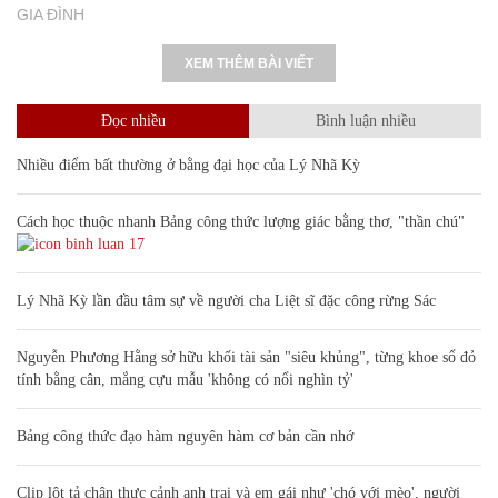
GIA ĐÌNH
XEM THÊM BÀI VIẾT
Đọc nhiều
Bình luận nhiều
Nhiều điểm bất thường ở bằng đại học của Lý Nhã Kỳ
Cách học thuộc nhanh Bảng công thức lượng giác bằng thơ, "thần chú"
17
Lý Nhã Kỳ lần đầu tâm sự về người cha Liệt sĩ đặc công rừng Sác
Nguyễn Phương Hằng sở hữu khối tài sản "siêu khủng", từng khoe sổ đỏ
tính bằng cân, mắng cựu mẫu 'không có nổi nghìn tỷ'
Bảng công thức đạo hàm nguyên hàm cơ bản cần nhớ
Clip lột tả chân thực cảnh anh trai và em gái như 'chó với mèo', người