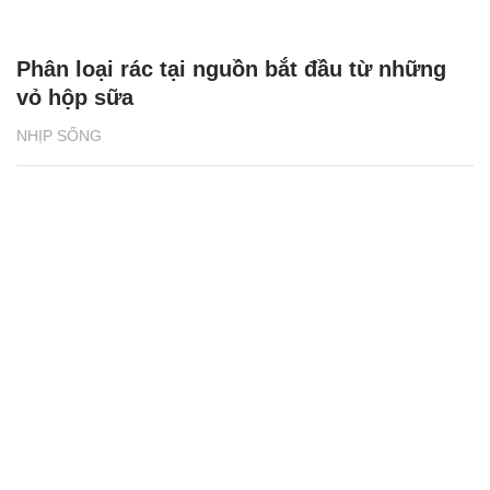
Phân loại rác tại nguồn bắt đầu từ những
vỏ hộp sữa
NHỊP SỐNG