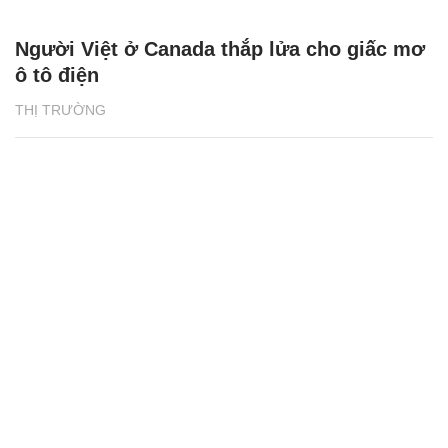
Người Việt ở Canada thắp lửa cho giấc mơ
ô tô điện
THỊ TRƯỜNG