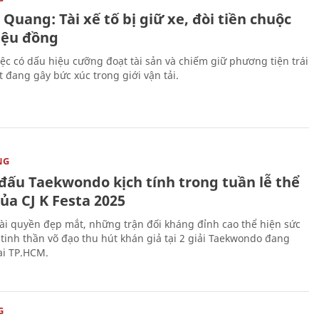
Quang: Tài xế tố bị giữ xe, đòi tiền chuộc
riệu đồng
iệc có dấu hiệu cưỡng đoạt tài sản và chiếm giữ phương tiện trái
t đang gây bức xúc trong giới vận tải.
NG
 đấu Taekwondo kịch tính trong tuần lễ thể
ủa CJ K Festa 2025
i quyền đẹp mắt, những trận đối kháng đỉnh cao thể hiện sức
tinh thần võ đạo thu hút khán giả tại 2 giải Taekwondo đang
tại TP.HCM.
G