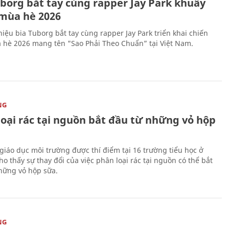
uborg bắt tay cùng rapper Jay Park khuấy
mùa hè 2026
iệu bia Tuborg bắt tay cùng rapper Jay Park triển khai chiến
 hè 2026 mang tên "Sao Phải Theo Chuẩn” tại Việt Nam.
NG
loại rác tại nguồn bắt đầu từ những vỏ hộp
giáo dục môi trường được thí điểm tại 16 trường tiểu học ở
o thấy sự thay đổi của việc phân loại rác tại nguồn có thể bắt
hững vỏ hộp sữa.
NG