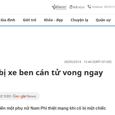
Hotline: 09161
Gia đình
Giới trẻ
Khỏe - đẹp
Chuyện lạ
Quân sự
28/09/2014 13:44 (GMT+07:00)
ị xe ben cán tử vong ngay
hiến một phụ nữ Nam Phi thiệt mạng khi cô bị một chiếc