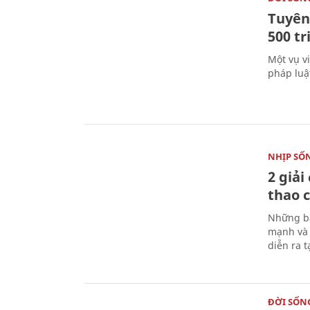
Tuyên 
500 t
Một vụ v
pháp luậ
NHỊP SỐ
2 giải
thao c
Những bà
mạnh và 
diễn ra 
ĐỜI SỐN