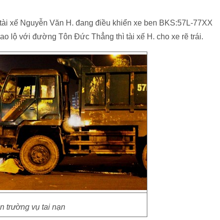
ên tài xế Nguyễn Văn H. đang điều khiển xe ben BKS:57L-77XX
o lộ với đường Tôn Đức Thẳng thì tài xế H. cho xe rẽ trái.
n trường vụ tai nạn