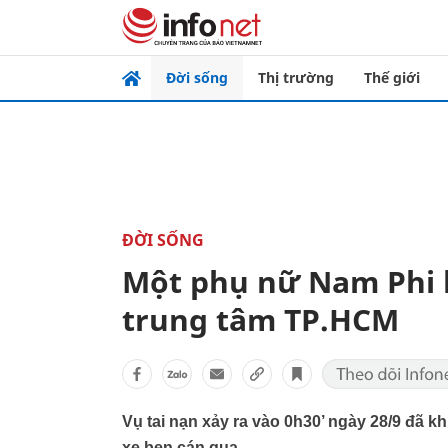
Đời sống
Thị trường
Thế giới
ĐỜI SỐNG
Một phụ nữ Nam Phi b
trung tâm TP.HCM
Vụ tai nạn xảy ra vào 0h30’ ngày 28/9 đã k
xe ben cán qua.