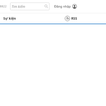
18822
Đăng nhập
Sự kiện
RSS