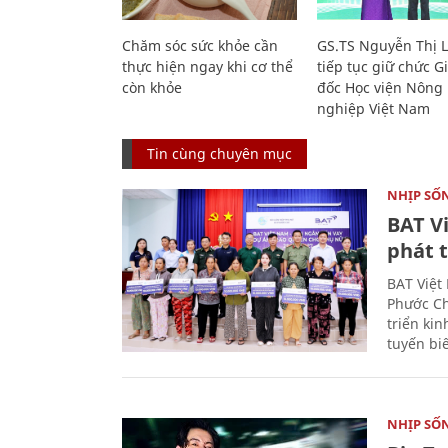
Chăm sóc sức khỏe cần
GS.TS Nguyễn Thị 
thực hiện ngay khi cơ thể
tiếp tục giữ chức 
còn khỏe
đốc Học viện Nông
nghiệp Việt Nam
Tin cùng chuyên mục
NHỊP SỐ
BAT V
phát t
BAT Việt
Phước Ch
triển ki
tuyến bi
NHỊP SỐ