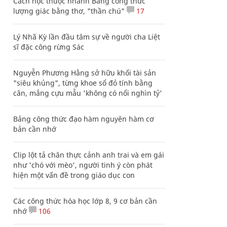
Cách học thuộc nhanh Bảng công thức
lượng giác bằng thơ, "thần chú"
17
Lý Nhã Kỳ lần đầu tâm sự về người cha Liệt
sĩ đặc công rừng Sác
Nguyễn Phương Hằng sở hữu khối tài sản
"siêu khủng", từng khoe sổ đỏ tính bằng
cân, mắng cựu mẫu 'không có nổi nghìn tỷ'
Bảng công thức đạo hàm nguyên hàm cơ
bản cần nhớ
Clip lột tả chân thực cảnh anh trai và em gái
như 'chó với mèo', người tinh ý còn phát
hiện một vấn đề trong giáo dục con
Các công thức hóa học lớp 8, 9 cơ bản cần
nhớ
106