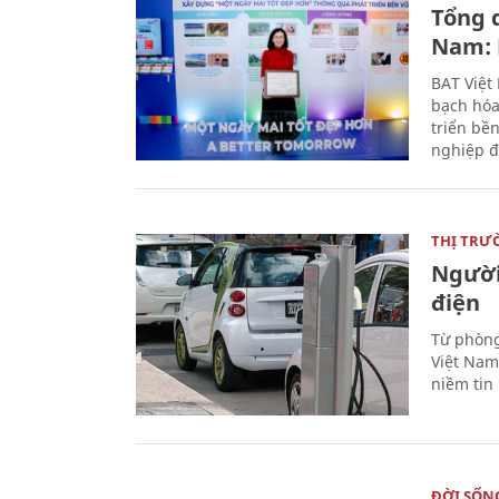
Tổng 
Nam: 
BAT Việt
bạch hóa
triển bề
nghiệp đ
THỊ TRƯ
Người
điện
Từ phòng
Việt Nam 
niềm tin
ĐỜI SỐN