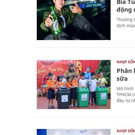
Bia T
động 
Thương h
dịch mùa
NHỊP SỐ
Phân 
sữa
Mô hình 
TPHCM ch
đầu từ n
NHỊP SỐ