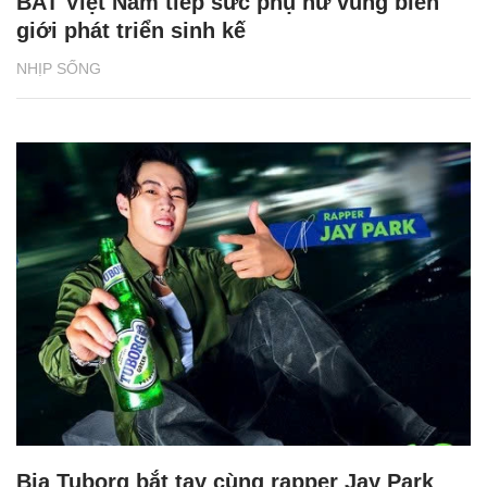
BAT Việt Nam tiếp sức phụ nữ vùng biên
giới phát triển sinh kế
NHỊP SỐNG
Bia Tuborg bắt tay cùng rapper Jay Park