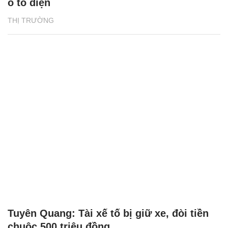
ô tô điện
THỊ TRƯỜNG
Tuyên Quang: Tài xế tố bị giữ xe, đòi tiền
chuộc 500 triệu đồng