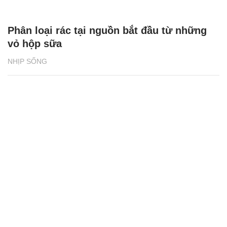
Phân loại rác tại nguồn bắt đầu từ những
vỏ hộp sữa
NHỊP SỐNG