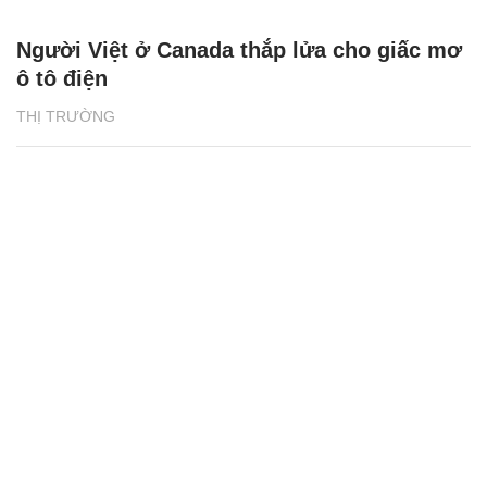
Người Việt ở Canada thắp lửa cho giấc mơ
ô tô điện
THỊ TRƯỜNG