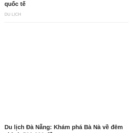
quốc tế
DU LỊCH
Du lịch Đà Nẵng: Khám phá Bà Nà về đêm