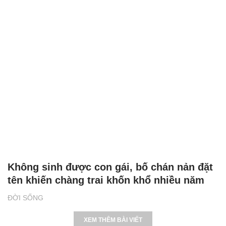
Không sinh được con gái, bố chán nản đặt
tên khiến chàng trai khốn khổ nhiều năm
ĐỜI SỐNG
XEM THÊM BÀI VIẾT