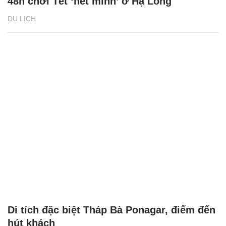
48h chơi Tết ‘hết mình’ ở Hạ Long
DU LỊCH
Di tích đặc biệt Tháp Bà Ponagar, điểm đến
hút khách