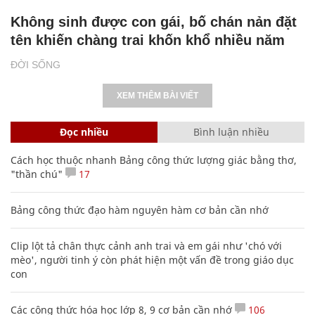
Không sinh được con gái, bố chán nản đặt
tên khiến chàng trai khốn khổ nhiều năm
ĐỜI SỐNG
XEM THÊM BÀI VIẾT
Đọc nhiều
Bình luận nhiều
Cách học thuộc nhanh Bảng công thức lượng giác bằng thơ,
"thần chú"
17
Bảng công thức đạo hàm nguyên hàm cơ bản cần nhớ
Clip lột tả chân thực cảnh anh trai và em gái như 'chó với
mèo', người tinh ý còn phát hiện một vấn đề trong giáo dục
con
Các công thức hóa học lớp 8, 9 cơ bản cần nhớ
106