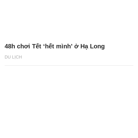
48h chơi Tết ‘hết mình’ ở Hạ Long
DU LỊCH