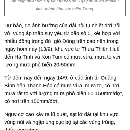
Áp thấp nhiệt đới suy yếu từ bão số 5 gây mưa lớn ở nhiều
tỉnh, thành khu vực miền Trung.
Dự báo, do ảnh hưởng của dải hội tụ nhiệt đới nối
với vùng áp thấp suy yếu từ bão số 5, kết hợp với
nhiễu động trong đới gió Đông trên cao nên trong
ngày hôm nay (13/9), khu vực từ Thừa Thiên Huế
đến Hà Tĩnh và Kon Tum có mưa vừa, mưa to với
lượng mưa phổ biến 20-50mm.
Từ đêm nay đến ngày 14/9, ở các tỉnh từ Quảng
Bình đến Thanh Hóa có mưa vừa, mưa to, có nơi
mưa rất to với lượng mưa phổ biến 50-150mm/đợt,
có nơi trên 150mm/đợt.
Nguy cơ cao xảy ra lũ quét, sạt lở đất tại khu vực
vùng núi và ngập úng cục bộ tại các vùng trũng,