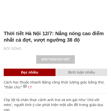
Thời tiết Hà Nội 12/7: Nắng nóng cao điểm
nhất cả đợt, vượt ngưỡng 38 độ
ĐỜI SỐNG
XEM THÊM BÀI VIẾT
Đọc nhiều
Bình luận nhiều
Cách học thuộc nhanh Bảng công thức lượng giác bằng thơ,
"thần chú"
17
Clip lột tả chân thực cảnh anh trai và em gái như 'chó với
mèo', người tinh ý còn phát hiện một vấn đề trong giáo dục
con