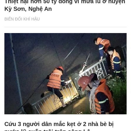
Thiệt hại hơn 50 tỷ đồng vì mưa lũ ở huyện
Kỳ Sơn, Nghệ An
BIẾN ĐỔI KHÍ HẬU
Cứu 3 người dân mắc kẹt ở 2 nhà bè bị