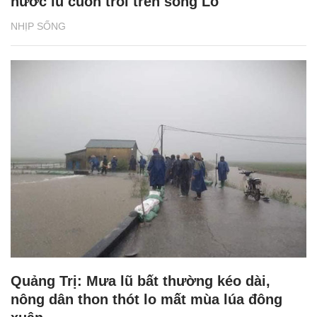
nước lũ cuốn trôi trên sông Lô
NHỊP SỐNG
Quảng Trị: Mưa lũ bất thường kéo dài,
nông dân thon thót lo mất mùa lúa đông