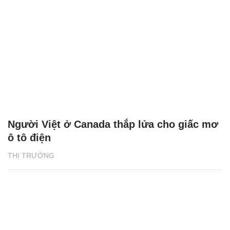
Người Việt ở Canada thắp lửa cho giấc mơ
ô tô điện
THỊ TRƯỜNG