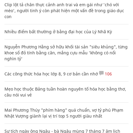
Clip lột tả chân thực cảnh anh trai và em gái như 'chó với
mèo', người tinh ý còn phát hiện một vấn đề trong giáo dục
con
Nhiều điểm bất thường ở bằng đại học của Lý Nhã Kỳ
Nguyễn Phương Hằng sở hữu khối tài sản "siêu khủng", từng
khoe sổ đỏ tính bằng cân, mắng cựu mẫu 'không có nổi
nghìn tỷ'
Các công thức hóa học lớp 8, 9 cơ bản cần nhớ
106
Mẹo học thuộc Bảng tuần hoàn nguyên tố hóa học bằng thơ,
câu nói vui vẻ
Mai Phương Thúy "phím hàng" quá chuẩn, vợ tỷ phú Phạm
Nhật Vượng giành lại vị trí top 5 người giàu nhất
Sự tích ngày ông Ngâu - bà Ngâu mùng 7 tháng 7 âm lịch