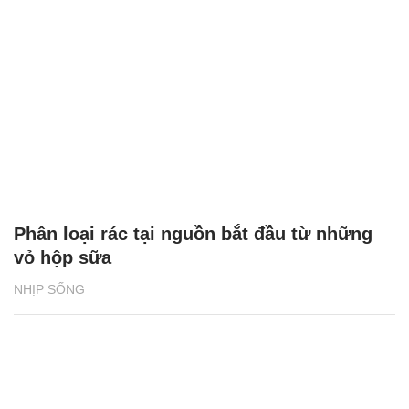
Phân loại rác tại nguồn bắt đầu từ những
vỏ hộp sữa
NHỊP SỐNG