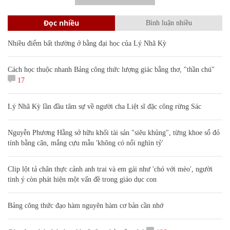
Đọc nhiều
Bình luận nhiều
Nhiều điểm bất thường ở bằng đại học của Lý Nhã Kỳ
Cách học thuộc nhanh Bảng công thức lượng giác bằng thơ, "thần chú"
17
Lý Nhã Kỳ lần đầu tâm sự về người cha Liệt sĩ đặc công rừng Sác
Nguyễn Phương Hằng sở hữu khối tài sản "siêu khủng", từng khoe sổ đỏ
tính bằng cân, mắng cựu mẫu 'không có nổi nghìn tỷ'
Clip lột tả chân thực cảnh anh trai và em gái như 'chó với mèo', người
tinh ý còn phát hiện một vấn đề trong giáo dục con
Bảng công thức đạo hàm nguyên hàm cơ bản cần nhớ