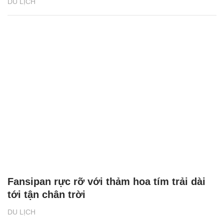
DU LỊCH
Fansipan rực rỡ với thảm hoa tím trải dài
tới tận chân trời
DU LỊCH