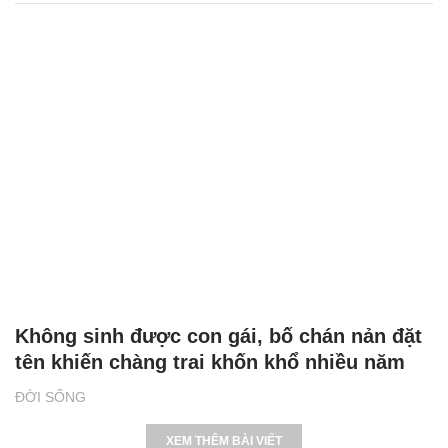
Không sinh được con gái, bố chán nản đặt
tên khiến chàng trai khốn khổ nhiều năm
ĐỜI SỐNG
XEM THÊM BÀI VIẾT