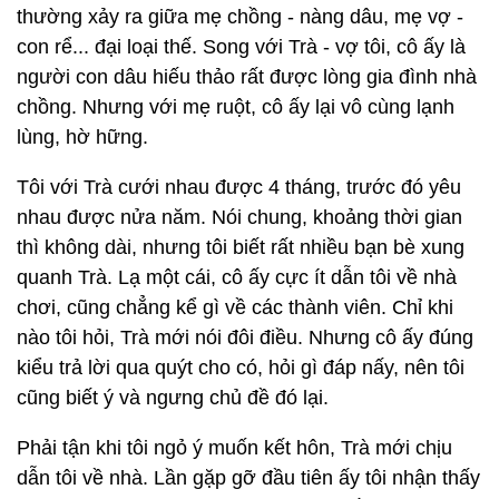
thường xảy ra giữa mẹ chồng - nàng dâu, mẹ vợ -
con rể... đại loại thế. Song với Trà - vợ tôi, cô ấy là
người con dâu hiếu thảo rất được lòng gia đình nhà
chồng. Nhưng với mẹ ruột, cô ấy lại vô cùng lạnh
lùng, hờ hững.
Tôi với Trà cưới nhau được 4 tháng, trước đó yêu
nhau được nửa năm. Nói chung, khoảng thời gian
thì không dài, nhưng tôi biết rất nhiều bạn bè xung
quanh Trà. Lạ một cái, cô ấy cực ít dẫn tôi về nhà
chơi, cũng chẳng kể gì về các thành viên. Chỉ khi
nào tôi hỏi, Trà mới nói đôi điều. Nhưng cô ấy đúng
kiểu trả lời qua quýt cho có, hỏi gì đáp nấy, nên tôi
cũng biết ý và ngưng chủ đề đó lại.
Phải tận khi tôi ngỏ ý muốn kết hôn, Trà mới chịu
dẫn tôi về nhà. Lần gặp gỡ đầu tiên ấy tôi nhận thấy