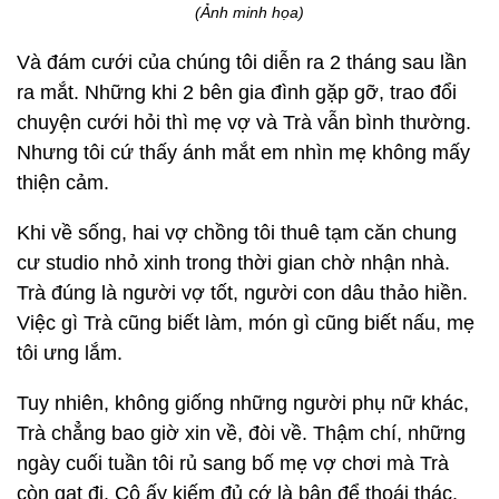
(Ảnh minh họa)
Và đám cưới của chúng tôi diễn ra 2 tháng sau lần
ra mắt. Những khi 2 bên gia đình gặp gỡ, trao đổi
chuyện cưới hỏi thì mẹ vợ và Trà vẫn bình thường.
Nhưng tôi cứ thấy ánh mắt em nhìn mẹ không mấy
thiện cảm.
Khi về sống, hai vợ chồng tôi thuê tạm căn chung
cư studio nhỏ xinh trong thời gian chờ nhận nhà.
Trà đúng là người vợ tốt, người con dâu thảo hiền.
Việc gì Trà cũng biết làm, món gì cũng biết nấu, mẹ
tôi ưng lắm.
Tuy nhiên, không giống những người phụ nữ khác,
Trà chẳng bao giờ xin về, đòi về. Thậm chí, những
ngày cuối tuần tôi rủ sang bố mẹ vợ chơi mà Trà
còn gạt đi. Cô ấy kiếm đủ cớ là bận để thoái thác.