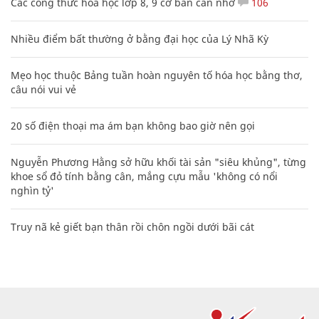
Các công thức hóa học lớp 8, 9 cơ bản cần nhớ
106
Nhiều điểm bất thường ở bằng đại học của Lý Nhã Kỳ
Mẹo học thuộc Bảng tuần hoàn nguyên tố hóa học bằng thơ,
câu nói vui vẻ
20 số điện thoại ma ám bạn không bao giờ nên gọi
Nguyễn Phương Hằng sở hữu khối tài sản "siêu khủng", từng
khoe sổ đỏ tính bằng cân, mắng cựu mẫu 'không có nổi
nghìn tỷ'
Truy nã kẻ giết bạn thân rồi chôn ngồi dưới bãi cát