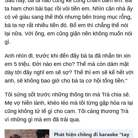
Sau này, bà ta nào cũng kể công chăm bẵm em. Bà
ta ham chơi bài bạc rồi vòi tiền em. Nhìn căn nhà ấy
có vẻ giàu sang thế thôi nhưng bên trong mục rỗng,
bà ta nợ rất nhiều tiền đó. Bố em thì chẳng thể nói
lại nữa. Với ông, em cũng giận nên không muốn nói
gì.
Anh nhìn đi, trước khi đến đây bà ta đã nhắn tin xin
em 5 triệu. Đời nào em cho? Thế mà còn dám mặt
dày tới đây nghĩ em sẽ sợ? Thế thì em sẽ kể hết với
anh, sẽ không bao giờ cho bà ta cơ hội tống tiền."
Tôi sửng sốt trước những thông tin mà Trà chia sẻ.
Mẹ vợ hiền lành, khéo léo mà tôi từng gặp hóa ra lại
cũng không tử tế gì cho cam. Tôi càng thương Trà
vì những gì mà em đã trải qua.
Phát hiện chồng đi karaoke “tay