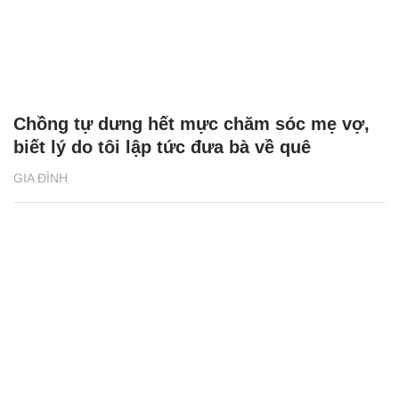
Chồng tự dưng hết mực chăm sóc mẹ vợ,
biết lý do tôi lập tức đưa bà về quê
GIA ĐÌNH