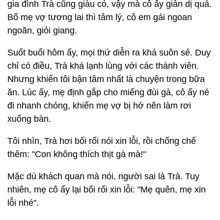
gia đình Trà cũng giàu có, vậy mà cô ấy giản dị quá.
Bố mẹ vợ tương lai thì tâm lý, cô em gái ngoan
ngoãn, giỏi giang.
Suốt buổi hôm ấy, mọi thứ diễn ra khá suôn sẻ. Duy
chỉ có điều, Trà khá lạnh lùng với các thành viên.
Nhưng khiến tôi bận tâm nhất là chuyện trong bữa
ăn. Lúc ấy, mẹ định gắp cho miếng đùi gà, cô ấy né
đi nhanh chóng, khiến mẹ vợ bị hớ nên làm rơi
xuống bàn.
Tôi nhìn, Trà hơi bối rối nói xin lỗi, rồi chống chế
thêm: "Con không thích thịt gà mà!"
Mặc dù khách quan mà nói, người sai là Trà. Tuy
nhiên, mẹ cô ấy lại bối rối xin lỗi: "Mẹ quên, mẹ xin
lỗi nhé".