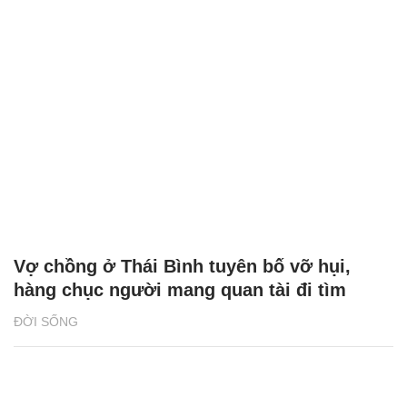
Vợ chồng ở Thái Bình tuyên bố vỡ hụi,
hàng chục người mang quan tài đi tìm
ĐỜI SỐNG