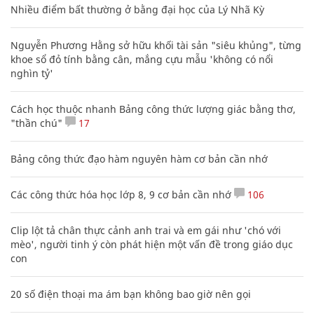
Nhiều điểm bất thường ở bằng đại học của Lý Nhã Kỳ
Nguyễn Phương Hằng sở hữu khối tài sản "siêu khủng", từng
khoe sổ đỏ tính bằng cân, mắng cựu mẫu 'không có nổi
nghìn tỷ'
Cách học thuộc nhanh Bảng công thức lượng giác bằng thơ,
"thần chú"
17
Bảng công thức đạo hàm nguyên hàm cơ bản cần nhớ
Các công thức hóa học lớp 8, 9 cơ bản cần nhớ
106
Clip lột tả chân thực cảnh anh trai và em gái như 'chó với
mèo', người tinh ý còn phát hiện một vấn đề trong giáo dục
con
20 số điện thoại ma ám bạn không bao giờ nên gọi