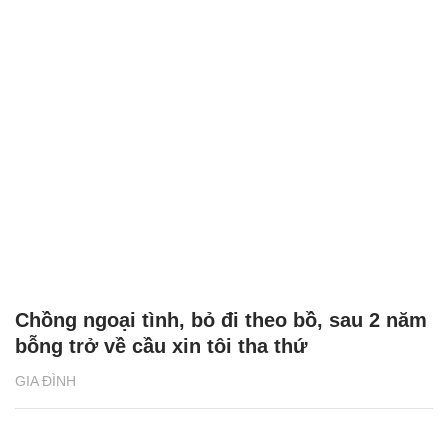
Chồng ngoại tình, bỏ đi theo bồ, sau 2 năm
bỗng trở về cầu xin tôi tha thứ
GIA ĐÌNH