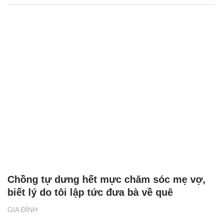
Chồng tự dưng hết mực chăm sóc mẹ vợ,
biết lý do tôi lập tức đưa bà về quê
GIA ĐÌNH