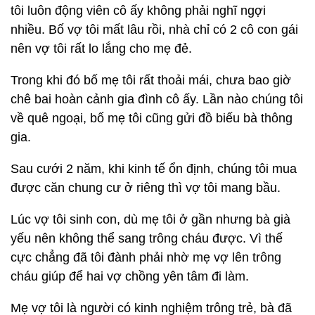
tôi luôn động viên cô ấy không phải nghĩ ngợi
nhiều. Bố vợ tôi mất lâu rồi, nhà chỉ có 2 cô con gái
nên vợ tôi rất lo lắng cho mẹ đẻ.
Trong khi đó bố mẹ tôi rất thoải mái, chưa bao giờ
chê bai hoàn cảnh gia đình cô ấy. Lần nào chúng tôi
về quê ngoại, bố mẹ tôi cũng gửi đồ biếu bà thông
gia.
Sau cưới 2 năm, khi kinh tế ổn định, chúng tôi mua
được căn chung cư ở riêng thì vợ tôi mang bầu.
Lúc vợ tôi sinh con, dù mẹ tôi ở gần nhưng bà già
yếu nên không thể sang trông cháu được. Vì thế
cực chẳng đã tôi đành phải nhờ mẹ vợ lên trông
cháu giúp để hai vợ chồng yên tâm đi làm.
Mẹ vợ tôi là người có kinh nghiệm trông trẻ, bà đã