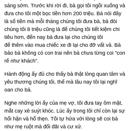
sáng sớm. Trước khi rời đi, bà gọi tôi ngồi xuống và
đưa cho tôi một bọc tiền hơn 200 triệu. Bà nói đây
là số tiền mà mỗi tháng chúng tôi đưa bà, bà đòi
chúng tôi 8 triệu cũng là để chúng tôi tiết kiệm chi
tiêu hơn, đến nay bà đưa lại cho chúng tôi
để thêm vào mua chiếc xe đi lại cho đỡ vất vả. Bà
bảo bà không có con trai nên bà chưa từng coi "con
rể như khách".
Hành động ấy đủ cho thấy bà thật lòng quan tâm và
yêu thương chúng tôi, thế mà lâu nay tôi lại nghĩ
oan cho bà.
Nghe những lời ấy của mẹ vợ, tôi đưa tay ôm mặt,
mắt cay xè suýt khóc. Lúc ấy trong tôi chỉ còn lại sự
hối hận và hổ thẹn. Tôi tự hứa với lòng sẽ coi bà
như mẹ ruột mà đối đãi và cư xử.