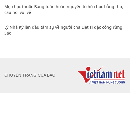
Mẹo học thuộc Bảng tuần hoàn nguyên tố hóa học bằng thơ,
câu nói vui vẻ
Lý Nhã Kỳ lần đầu tâm sự về người cha Liệt sĩ đặc công rừng
Sác
CHUYÊN TRANG CỦA BÁO
Tòa soạn: Tòa nhà Cục Tần Số, 115 Trần Duy Hưng Hà Nội
Giấy phép hoạt động báo chí: Số 09/GP-BTTTT, Bộ Thông tin và
Truyền thông cấp ngày 07/01/2019.
0916118822
Hotline nội dung: