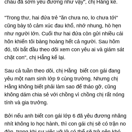
cháu đã sớm yêu đương như vậy", chị Hằng kể.
"Trong thư, hai đứa trẻ "ăn chưa no, lo chưa tới"
cũng bày tỏ cảm xúc đau khổ, nhớ nhung, hò hẹn
như người lớn. Cuối thư hai đứa còn gửi nhiều cái
hôn khiến tôi bàng hoàng hết cả người. Sau hôm
đó, tôi bắt đầu theo dõi xem con yêu ai và giám sát
chặt con", chị Hẳng kể lại.
Sau cả tuần theo dõi, chị Hằng biết con gái đang
yêu một nam sinh lớp 9 cùng trường. Nhưng chị
Hằng không biết phải làm sao để tháo gỡ, cũng
không dám chia sẻ với chồng vì chồng chị rất nóng
tính và gia trưởng.
Bởi nếu anh biết con gái lớp 6 đã yêu đương nhăng
nhít không lo học hành, thì con gái chị sẽ có trận no
đòn, trong khi sự việc vỡ lở có thể sẽ trở nên khó