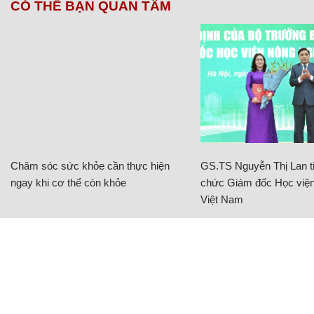
CÓ THỂ BẠN QUAN TÂM
Chăm sóc sức khỏe cần thực hiện
GS.TS Nguyễn Thị Lan ti
ngay khi cơ thể còn khỏe
chức Giám đốc Học viện
Việt Nam