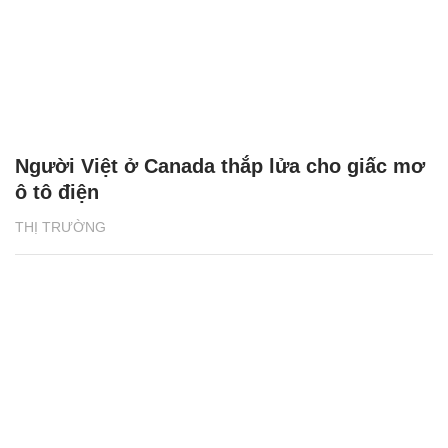
Người Việt ở Canada thắp lửa cho giấc mơ
ô tô điện
THỊ TRƯỜNG