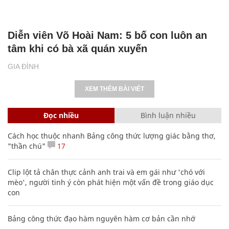
Diễn viên Võ Hoài Nam: 5 bố con luôn an
tâm khi có bà xã quán xuyến
GIA ĐÌNH
XEM THÊM BÀI VIẾT
Đọc nhiều
Bình luận nhiều
Cách học thuộc nhanh Bảng công thức lượng giác bằng thơ,
"thần chú"
17
Clip lột tả chân thực cảnh anh trai và em gái như 'chó với
mèo', người tinh ý còn phát hiện một vấn đề trong giáo dục
con
Bảng công thức đạo hàm nguyên hàm cơ bản cần nhớ