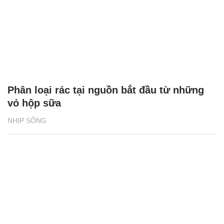
Phân loại rác tại nguồn bắt đầu từ những
vỏ hộp sữa
NHỊP SỐNG