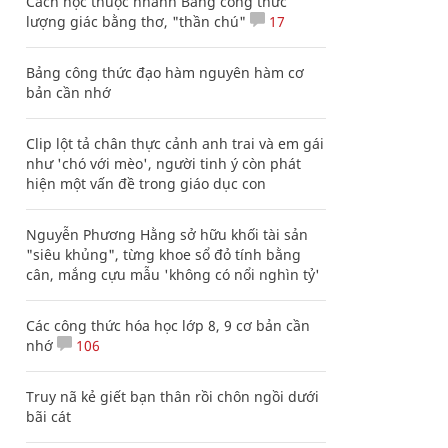
Cách học thuộc nhanh Bảng công thức
lượng giác bằng thơ, "thần chú"
17
Bảng công thức đạo hàm nguyên hàm cơ
bản cần nhớ
Clip lột tả chân thực cảnh anh trai và em gái
như 'chó với mèo', người tinh ý còn phát
hiện một vấn đề trong giáo dục con
Nguyễn Phương Hằng sở hữu khối tài sản
"siêu khủng", từng khoe sổ đỏ tính bằng
cân, mắng cựu mẫu 'không có nổi nghìn tỷ'
Các công thức hóa học lớp 8, 9 cơ bản cần
nhớ
106
Truy nã kẻ giết bạn thân rồi chôn ngồi dưới
bãi cát