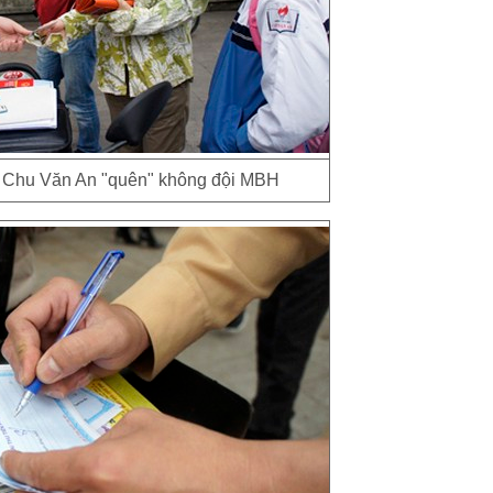
g Chu Văn An "quên" không đội MBH