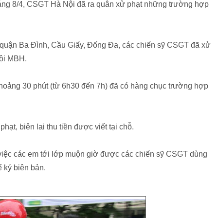
sáng 8/4, CSGT Hà Nội đã ra quân xử phạt những trường hợp
3 quận Ba Đình, Cầu Giấy, Đống Đa, các chiến sỹ CSGT đã xử
đội MBH.
hoảng 30 phút (từ 6h30 đến 7h) đã có hàng chục trường hợp
ạt, biên lai thu tiền được viết tại chỗ.
 việc các em tới lớp muộn giờ được các chiến sỹ CSGT dùng
 ký biên bản.