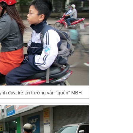
ynh đưa trẻ tới trường vẫn "quên" MBH