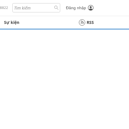
18822
Đăng nhập
Sự kiện
RSS