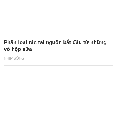
Phân loại rác tại nguồn bắt đầu từ những
vỏ hộp sữa
NHỊP SỐNG