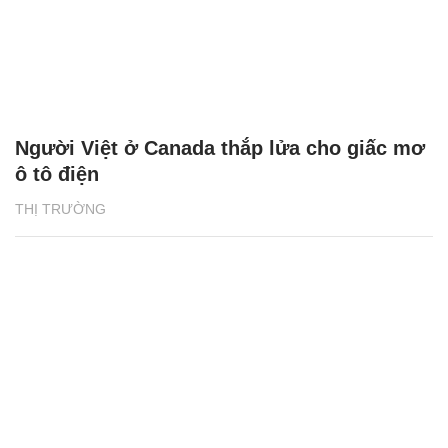
Người Việt ở Canada thắp lửa cho giấc mơ
ô tô điện
THỊ TRƯỜNG