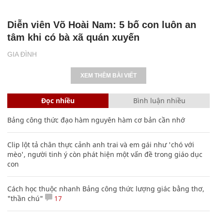
Diễn viên Võ Hoài Nam: 5 bố con luôn an
tâm khi có bà xã quán xuyến
GIA ĐÌNH
XEM THÊM BÀI VIẾT
Đọc nhiều
Bình luận nhiều
Bảng công thức đạo hàm nguyên hàm cơ bản cần nhớ
Clip lột tả chân thực cảnh anh trai và em gái như 'chó với
mèo', người tinh ý còn phát hiện một vấn đề trong giáo dục
con
Cách học thuộc nhanh Bảng công thức lượng giác bằng thơ,
"thần chú"
17