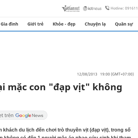
Hotline: 09161
Gia đình
Giới trẻ
Khỏe - đẹp
Chuyện lạ
Quân sự
12/08/2013 19:00 (GMT+07:00)
ại mặc con "đạp vịt" không
hách du lịch đến chơi trò thuyền vịt (đạp vịt), trong số
iên không có đến 1 người mặc áo phao cứu sinh khi tham