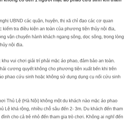
nghị UBND các quận, huyện, thị xã chỉ đạo các cơ quan
kiểm tra điều kiện an toàn của phương tiện thủy nội địa,
động vận chuyển hành khách ngang sông, dọc sông, trong lòng
thủy nội địa.
 khu vui chơi giải trí phải mặc áo phao, đảm bảo an toàn.
 phải cương quyết không cho phương tiện xuất bến khi trên
o phao cứu sinh hoặc không sử dụng dụng cụ nổi cứu sinh
 chơi Thủ Lệ (Hà Nội) không một du khách nào mặc áo phao
Thủ Lệ khá rộng, nhiều chỗ sâu đến 2- 3m. Du khách đến tham
a đình cho cả trẻ nhỏ đến tham gia trò chơi. Không ai nghĩ đến