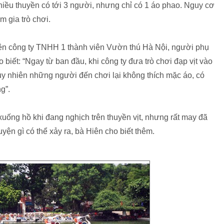
iều thuyền có tới 3 người, nhưng chỉ có 1 áo phao. Nguy cơ
 gia trò chơi.
iên công ty TNHH 1 thành viên Vườn thú Hà Nội, người phụ
ho biết: “Ngay từ ban đầu, khi công ty đưa trò chơi đạp vịt vào
Tuy nhiên những người đến chơi lại không thích mặc áo, có
g”.
uống hồ khi đang nghịch trên thuyền vịt, nhưng rất may đã
yện gì có thể xảy ra, bà Hiên cho biết thêm.