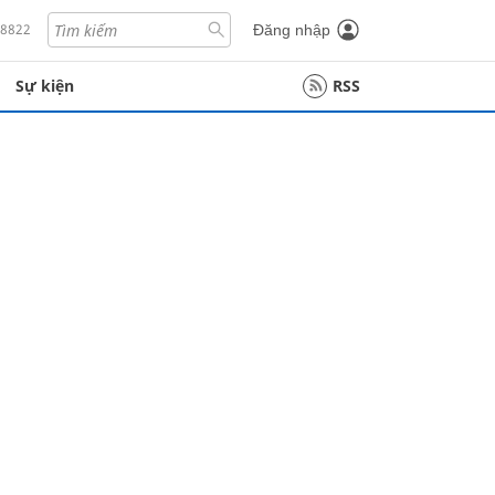
18822
Đăng nhập
Sự kiện
RSS