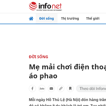
Đời sống
Thị trường
Thế giới
ĐỜI SỐNG
Mẹ mải chơi điện tho
áo phao
Mỗi ngày Hồ Thủ Lệ (Hà Nội) đón hàng trăm k
đó có không ít du khách là trẻ em. Tuy nh