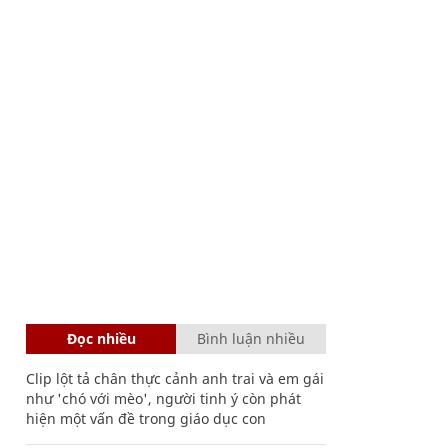
Đọc nhiều
Bình luận nhiều
Clip lột tả chân thực cảnh anh trai và em gái
như 'chó với mèo', người tinh ý còn phát
hiện một vấn đề trong giáo dục con