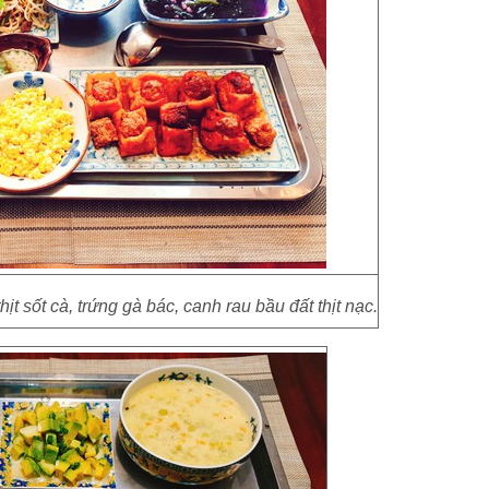
ịt sốt cà, trứng gà bác, canh rau bầu đất thịt nạc.