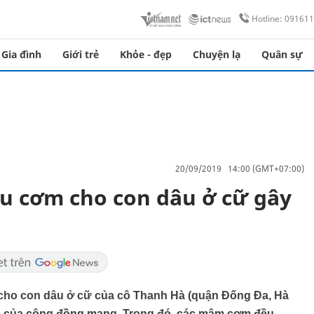
Hotline: 09161
Gia đình
Giới trẻ
Khỏe - đẹp
Chuyện lạ
Quân sự
20/09/2019 14:00 (GMT+07:00)
u cơm cho con dâu ở cữ gây
cho con dâu ở cữ của cô Thanh Hà (quận Đống Đa, Hà
sẻ của cộng đồng mạng. Trong đó, các mâm cơm đều