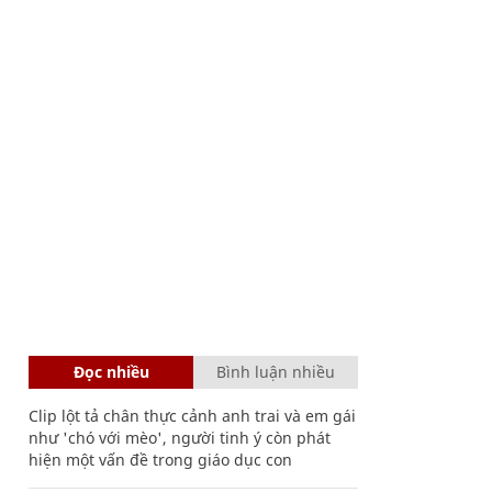
Đọc nhiều
Bình luận nhiều
Clip lột tả chân thực cảnh anh trai và em gái
như 'chó với mèo', người tinh ý còn phát
hiện một vấn đề trong giáo dục con