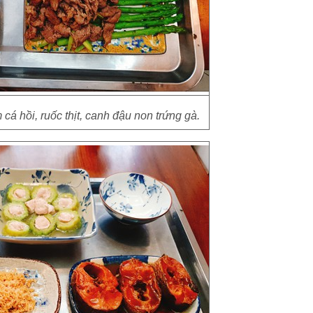
 cá hồi, ruốc thịt, canh đậu non trứng gà.