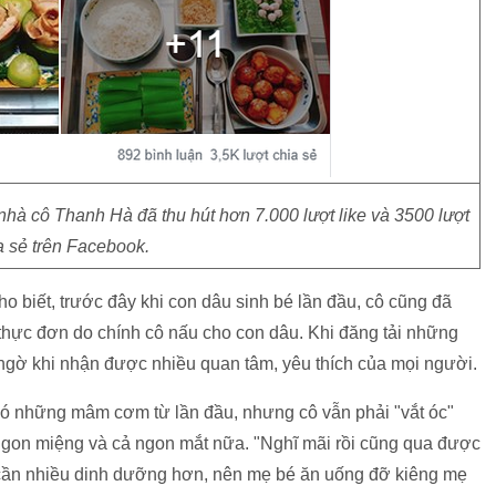
hà cô Thanh Hà đã thu hút hơn 7.000 lượt like và 3500 lượt
a sẻ trên Facebook.
o biết, trước đây khi con dâu sinh bé lần đầu, cô cũng đã
thực đơn do chính cô nấu cho con dâu. Khi đăng tải những
 ngờ khi nhận được nhiều quan tâm, yêu thích của mọi người.
 có những mâm cơm từ lần đầu, nhưng cô vẫn phải "vắt óc"
 ngon miệng và cả ngon mắt nữa. "Nghĩ mãi rồi cũng qua được
 cần nhiều dinh dưỡng hơn, nên mẹ bé ăn uống đỡ kiêng mẹ