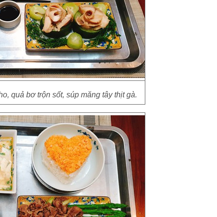
, quả bơ trộn sốt, súp măng tây thịt gà.