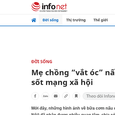
Đời sống
Thị trường
Thế giới
ĐỜI SỐNG
Mẹ chồng “vắt óc” nấ
sốt mạng xã hội
Mới đây, những hình ảnh về bữa cơm nấu 
Nội) đã nhận được nhiều quan tâm, chia 