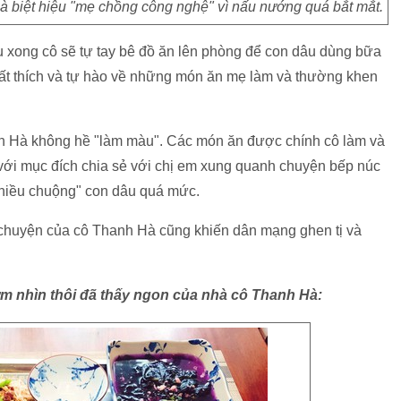
à biệt hiệu "mẹ chồng công nghệ" vì nấu nướng quá bắt mắt.
 xong cô sẽ tự tay bê đồ ăn lên phòng để con dâu dùng bữa
rất thích và tự hào về những món ăn mẹ làm và thường khen
h Hà không hề "làm màu". Các món ăn được chính cô làm và
 với mục đích chia sẻ với chị em xung quanh chuyện bếp núc
chiều chuộng" con dâu quá mức.
 chuyện của cô Thanh Hà cũng khiến dân mạng ghen tị và
m nhìn thôi đã thấy ngon của nhà cô Thanh Hà: