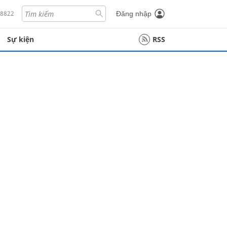
18822
Đăng nhập
Sự kiện
RSS