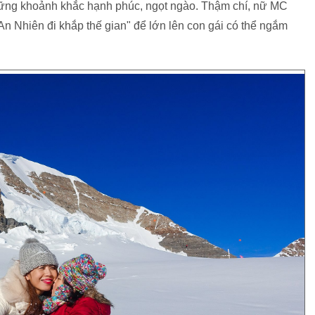
hững khoảnh khắc hạnh phúc, ngọt ngào. Thậm chí, nữ MC
An Nhiên đi khắp thế gian" để lớn lên con gái có thể ngắm