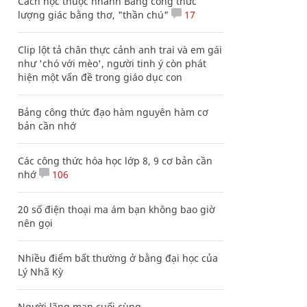
Cách học thuộc nhanh Bảng công thức
lượng giác bằng thơ, "thần chú"
17
Clip lột tả chân thực cảnh anh trai và em gái
như 'chó với mèo', người tinh ý còn phát
hiện một vấn đề trong giáo dục con
Bảng công thức đạo hàm nguyên hàm cơ
bản cần nhớ
Các công thức hóa học lớp 8, 9 cơ bản cần
nhớ
106
20 số điện thoại ma ám bạn không bao giờ
nên gọi
Nhiều điểm bất thường ở bằng đại học của
Lý Nhã Kỳ
Người lãng mạn cuối cùng