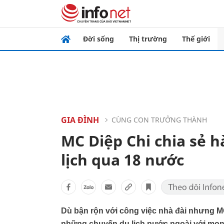
Đời sống
Thị trường
Thế giới
GIA ĐÌNH
CÙNG CON TRƯỞNG THÀNH
MC Diệp Chi chia sẻ h
lịch qua 18 nước
Dù bận rộn với công việc nhà đài nhưng MC
những chuyến du lịch nước ngoài với mon