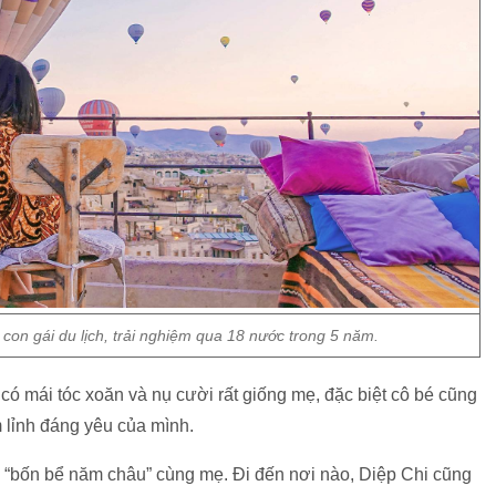
con gái du lịch, trải nghiệm qua 18 nước trong 5 năm.
có mái tóc xoăn và nụ cười rất giống mẹ, đặc biệt cô bé cũng
 lỉnh đáng yêu của mình.
p “bốn bể năm châu” cùng mẹ. Đi đến nơi nào, Diệp Chi cũng