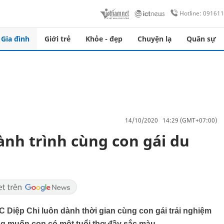
Hotline: 09161
Gia đình
Giới trẻ
Khỏe - đẹp
Chuyện lạ
Quân sự
14/10/2020 14:29 (GMT+07:00)
ành trình cùng con gái du
 Diệp Chi luôn dành thời gian cùng con gái trải nghiệm
g muốn con có một tuổi thơ đầy sắc màu.