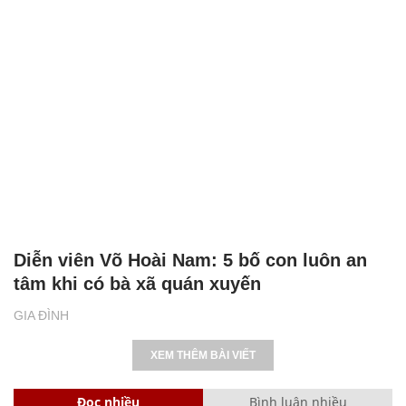
Diễn viên Võ Hoài Nam: 5 bố con luôn an
tâm khi có bà xã quán xuyến
GIA ĐÌNH
XEM THÊM BÀI VIẾT
Đọc nhiều
Bình luận nhiều