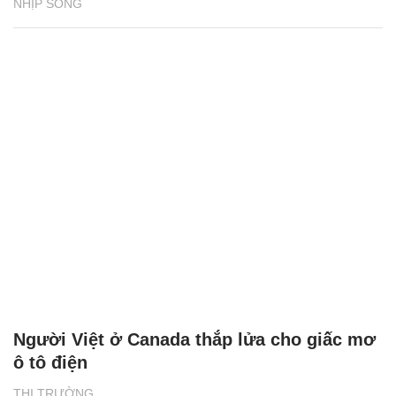
NHỊP SỐNG
Người Việt ở Canada thắp lửa cho giấc mơ
ô tô điện
THỊ TRƯỜNG