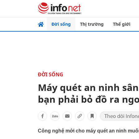
Đời sống
Thị trường
Thế giới
ĐỜI SỐNG
Máy quét an ninh sân
bạn phải bỏ đồ ra ng
Công nghệ mới cho máy quét an ninh muốn 