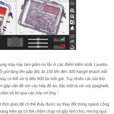
ụng máy này làm giảm ùn tắc ở các điểm kiểm soát. Laustra
i giờ tăng lên gấp đôi, từ 150 lên đến 300 hàngh khách mỗi
áy có thể xử lý đến 600 túi mỗi giờ. Tuy nhiên các bài thử
n gặp vấn đề với các hộp đồ ăn, đặc biệt là với mỳ spaghetti.
n diện và bỏ qua các hộp mì ống."
t thời gian để có thể thấy được sự thay đổi trong ngành công
h trạng hiện tại có thể chậm chạp và gây khó chịu, nhưng quá