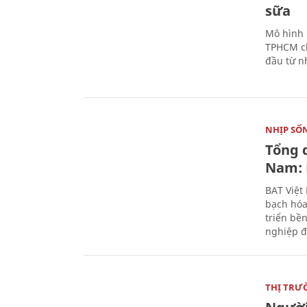
sữa
Mô hình 
TPHCM ch
đầu từ n
NHỊP SỐ
Tổng 
Nam: 
BAT Việt
bạch hóa
triển bề
nghiệp đ
THỊ TRƯ