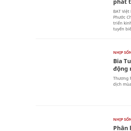
phát t
BAT Việt
Phước Ch
triển ki
tuyến bi
NHỊP SỐ
Bia T
động 
Thương h
dịch mùa
NHỊP SỐ
Phân 