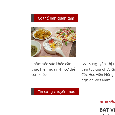
Có thể bạn quan tâm
Chăm sóc sức khỏe cần
GS.TS Nguyễn Thị 
thực hiện ngay khi cơ thể
tiếp tục giữ chức 
còn khỏe
đốc Học viện Nông
nghiệp Việt Nam
Tin cùng chuyên mục
NHỊP SỐ
BAT V