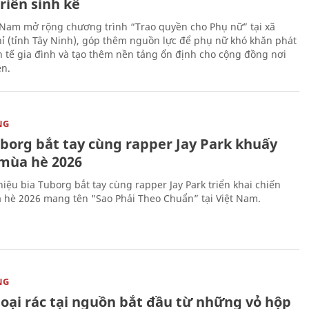
riển sinh kế
 Nam mở rộng chương trình “Trao quyền cho Phụ nữ” tại xã
ỉ (tỉnh Tây Ninh), góp thêm nguồn lực để phụ nữ khó khăn phát
nh tế gia đình và tạo thêm nền tảng ổn định cho cộng đồng nơi
ên.
NG
uborg bắt tay cùng rapper Jay Park khuấy
mùa hè 2026
iệu bia Tuborg bắt tay cùng rapper Jay Park triển khai chiến
 hè 2026 mang tên "Sao Phải Theo Chuẩn” tại Việt Nam.
NG
loại rác tại nguồn bắt đầu từ những vỏ hộp