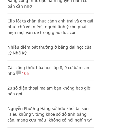
Bảng công thức đạo hàm nguyên hàm cơ
bản cần nhớ
Clip lột tả chân thực cảnh anh trai và em gái
như 'chó với mèo', người tinh ý còn phát
hiện một vấn đề trong giáo dục con
Nhiều điểm bất thường ở bằng đại học của
Lý Nhã Kỳ
Các công thức hóa học lớp 8, 9 cơ bản cần
nhớ
106
20 số điện thoại ma ám bạn không bao giờ
nên gọi
Nguyễn Phương Hằng sở hữu khối tài sản
"siêu khủng", từng khoe sổ đỏ tính bằng
cân, mắng cựu mẫu 'không có nổi nghìn tỷ'