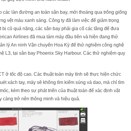
 các làn đường an toàn sân bay, mới thoáng qua trông giống
ng vệt màu xanh sáng. Công ty đã làm việc để giảm trọng
ết bị cũ quá nặng, các sân bay phải gia cố các tầng để đưa
rican Airlines đã mua tám máy đầu tiên và hiện đang thử
ản lý An ninh Vận chuyển Hoa Kỳ để thử nghiệm công nghệ
ệ L3, tại sân bay Phoenix Sky Harbour. Các thử nghiệm quy
CT ở tốc độ cao. Các thuật toán máy tính sẽ thực hiện chức
ét xách tay, máy sẽ không tìm kiếm súng và dao, mà chỉ tìm
óc, kèm theo sự phát triển của thuật toán để xác định vật
 càng trở nên thông minh và hiệu quả.