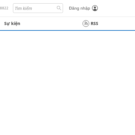
18822
Đăng nhập
Sự kiện
RSS