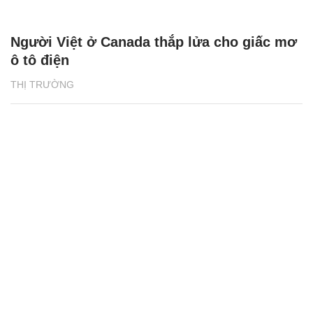
Người Việt ở Canada thắp lửa cho giấc mơ
ô tô điện
THỊ TRƯỜNG